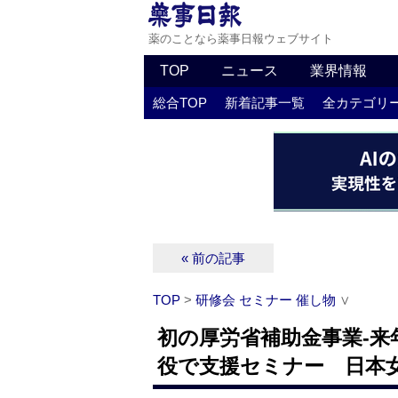
薬のことなら薬事日報ウェブサイト
TOP
ニュース
業界情報
総合TOP
新着記事一覧
全カテゴリ
« 前の記事
TOP
>
研修会 セミナー 催し物
∨
初の厚労省補助金事業‐来年
役で支援セミナー 日本