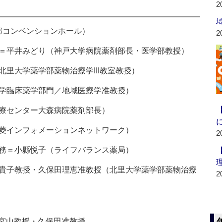
2
部コンベンションホール）
2
術＝平井みどり（神戸大学病院薬剤部長・医学部教授）
北里大学薬学部薬物治療学III教室教授）
大学臨床薬学部門／地域医療学准教授）
医療センター大森病院薬剤部長）
三菱インフォメーションネットワーク）
2
業務＝小縣悦子（ライフバランス薬局）
山貴子教授・久保田理恵准教授（北里大学薬学部薬物治療
2
宮山教授・久保田准教授