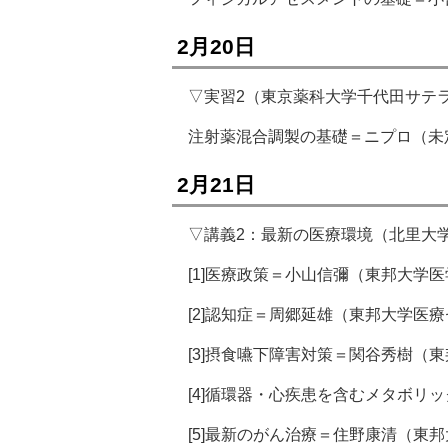
2月20日
▽実習2（東京薬科大学千代田サテ
注射薬混合調製の基礎＝ニプロ（未
2月21日
▽講義2：最新の医療環境（北里大
[1]医療政策＝小山信彌（東邦大学
[2]認知症＝周郷延雄（東邦大学医
[3]摂食嚥下障害対策＝関谷秀樹（
[4]循環器・心疾患を含むメタボリ
[5]最新のがん治療＝住野康清（東