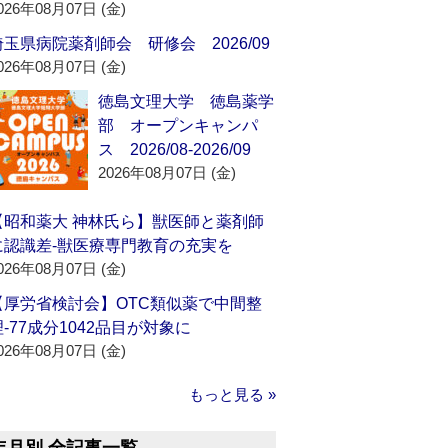
026年08月07日 (金)
埼玉県病院薬剤師会 研修会 2026/09
026年08月07日 (金)
徳島文理大学 徳島薬学
部 オープンキャンパ
ス 2026/08-2026/09
2026年08月07日 (金)
【昭和薬大 神林氏ら】獣医師と薬剤師
に認識差‐獣医療専門教育の充実を
026年08月07日 (金)
【厚労省検討会】OTC類似薬で中間整
理‐77成分1042品目が対象に
026年08月07日 (金)
もっと見る »