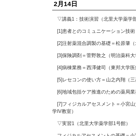
2月14日
▽講義1：技術演習（北里大学薬学
[1]患者とのコミュニケーション技
[2]注射薬混合調製の基礎＝松原肇（
[3]保険調剤＝菅野敦之（明治薬科
[4]病棟業務＝西澤健司（東邦大学
[5]レセコンの使い方＝山之内翔（
[6]地域包括ケア推進のための薬局
[7]フィジカルアセスメント＝小宮
学IV教室）
▽実習1（北里大学薬学部1号館）
フィジカルアセスメントの基礎＝小