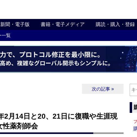
新聞・電子版
書籍・電子メディア
購読・購入・登録
ー一覧
次の記事 »
2月14日と20、21日に復職や生涯現
女性薬剤師会