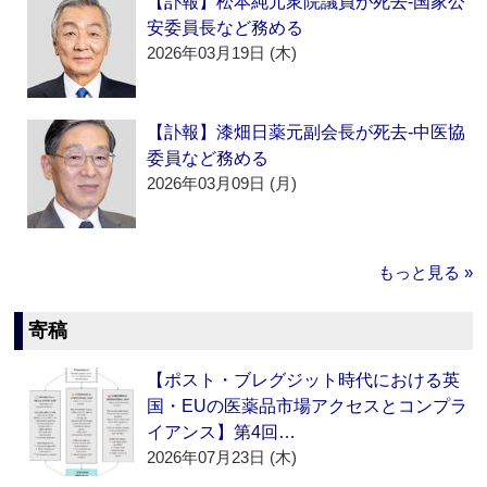
【訃報】松本純元衆院議員が死去‐国家公
安委員長など務める
2026年03月19日 (木)
【訃報】漆畑日薬元副会長が死去‐中医協
委員など務める
2026年03月09日 (月)
もっと見る »
寄稿
【ポスト・ブレグジット時代における英
国・EUの医薬品市場アクセスとコンプラ
イアンス】第4回…
2026年07月23日 (木)