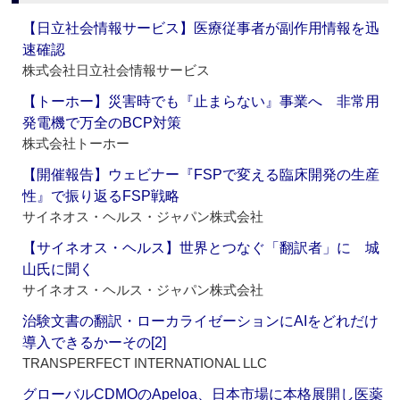
【日立社会情報サービス】医療従事者が副作用情報を迅
速確認
株式会社日立社会情報サービス
【トーホー】災害時でも『止まらない』事業へ 非常用
発電機で万全のBCP対策
株式会社トーホー
【開催報告】ウェビナー『FSPで変える臨床開発の生産
性』で振り返るFSP戦略
サイネオス・ヘルス・ジャパン株式会社
【サイネオス・ヘルス】世界とつなぐ「翻訳者」に 城
山氏に聞く
サイネオス・ヘルス・ジャパン株式会社
治験文書の翻訳・ローカライゼーションにAIをどれだけ
導入できるかーその[2]
TRANSPERFECT INTERNATIONAL LLC
グローバルCDMOのApeloa、日本市場に本格展開し医薬