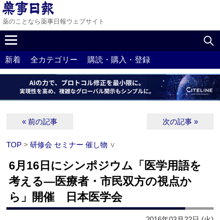
薬のことなら薬事日報ウェブサイト
新着
全カテゴリー
購読・購入・登録
« 前の記事
次の記事 »
TOP
>
研修会 セミナー 催し物
∨
6月16日にシンポジウム「医学用語を
考える―医療者・市民双方の視点か
ら」開催 日本医学会
2016年03月22日 (火)