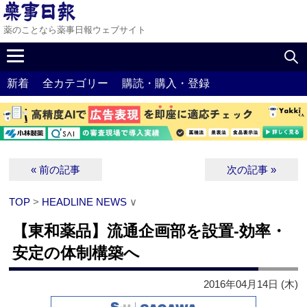
薬のことなら薬事日報ウェブサイト
新着
全カテゴリー
購読・購入・登録
« 前の記事
次の記事 »
TOP
>
HEADLINE NEWS
∨
【東和薬品】流通企画部を設置‐効率・
安定の体制構築へ
2016年04月14日 (木)