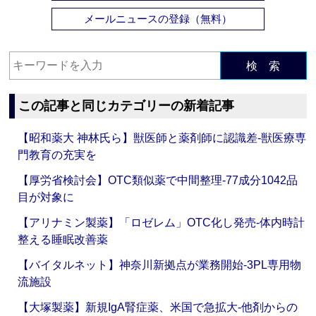
メールニュースの登録（無料）
検 索
この記事と同じカテゴリーの新着記事
【昭和薬大 神林氏ら】獣医師と薬剤師に認識差‐獣医療専
門教育の充実を
【厚労省検討会】OTC類似薬で中間整理‐77成分1042品
目が対象に
【アリナミン製薬】「ロゼレム」OTC化し発売‐体内時計
整える睡眠改善薬
【バイタルネット】神奈川新拠点が業務開始‐3PL専用物
流施設
【大塚製薬】新規IgA腎症薬、米国で急拡大‐他剤からの