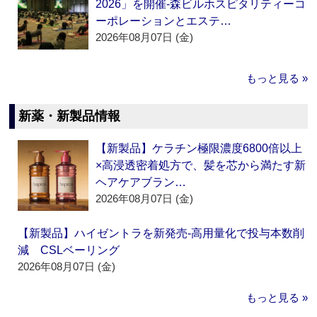
2026」を開催‐森ビルホスピタリティーコ
ーポレーションとエステ…
2026年08月07日 (金)
もっと見る »
新薬・新製品情報
【新製品】ケラチン極限濃度6800倍以上
×高浸透密着処方で、髪を芯から満たす新
ヘアケアブラン…
2026年08月07日 (金)
【新製品】ハイゼントラを新発売‐高用量化で投与本数削
減 CSLベーリング
2026年08月07日 (金)
もっと見る »