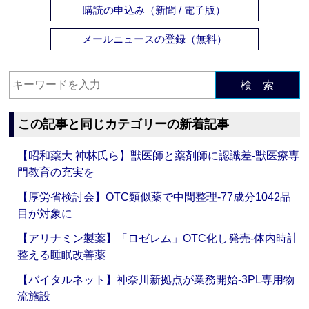
購読の申込み（新聞 / 電子版）
メールニュースの登録（無料）
検 索
この記事と同じカテゴリーの新着記事
【昭和薬大 神林氏ら】獣医師と薬剤師に認識差‐獣医療専
門教育の充実を
【厚労省検討会】OTC類似薬で中間整理‐77成分1042品
目が対象に
【アリナミン製薬】「ロゼレム」OTC化し発売‐体内時計
整える睡眠改善薬
【バイタルネット】神奈川新拠点が業務開始‐3PL専用物
流施設