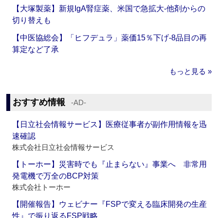
【大塚製薬】新規IgA腎症薬、米国で急拡大‐他剤からの
切り替えも
【中医協総会】「ヒフデュラ」薬価15％下げ‐8品目の再
算定など了承
もっと見る »
おすすめ情報
‐AD‐
【日立社会情報サービス】医療従事者が副作用情報を迅
速確認
株式会社日立社会情報サービス
【トーホー】災害時でも『止まらない』事業へ 非常用
発電機で万全のBCP対策
株式会社トーホー
【開催報告】ウェビナー『FSPで変える臨床開発の生産
性』で振り返るFSP戦略