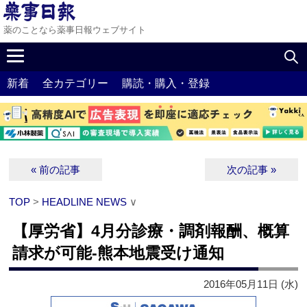
薬のことなら薬事日報ウェブサイト
新着
全カテゴリー
購読・購入・登録
« 前の記事
次の記事 »
TOP
>
HEADLINE NEWS
∨
【厚労省】4月分診療・調剤報酬、概算
請求が可能‐熊本地震受け通知
2016年05月11日 (水)