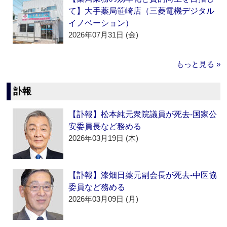
て】大手薬局笹崎店（三菱電機デジタル
イノベーション）
2026年07月31日 (金)
もっと見る »
訃報
【訃報】松本純元衆院議員が死去‐国家公
安委員長など務める
2026年03月19日 (木)
【訃報】漆畑日薬元副会長が死去‐中医協
委員など務める
2026年03月09日 (月)