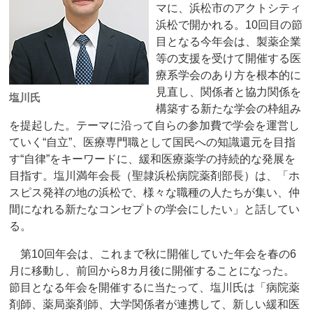
マに、浜松市のアクトシティ
浜松で開かれる。10回目の節
目となる今年会は、製薬企業
等の支援を受けて開催する医
療系学会のあり方を根本的に
見直し、関係者と協力関係を
塩川氏
構築する新たな学会の枠組み
を提起した。テーマに沿って自らの参加費で学会を運営し
ていく“自立”、医療専門職として国民への知識還元を目指
す“自律”をキーワードに、緩和医療薬学の持続的な発展を
目指す。塩川満年会長（聖隷浜松病院薬剤部長）は、「ホ
スピス発祥の地の浜松で、様々な職種の人たちが集い、仲
間になれる新たなコンセプトの学会にしたい」と話してい
る。
第10回年会は、これまで秋に開催していた年会を春の6
月に移動し、前回から8カ月後に開催することになった。
節目となる年会を開催するに当たって、塩川氏は「病院薬
剤師、薬局薬剤師、大学関係者が連携して、新しい緩和医