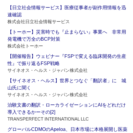
【日立社会情報サービス】医療従事者が副作用情報を迅
速確認
株式会社日立社会情報サービス
【トーホー】災害時でも『止まらない』事業へ 非常用
発電機で万全のBCP対策
株式会社トーホー
【開催報告】ウェビナー『FSPで変える臨床開発の生産
性』で振り返るFSP戦略
サイネオス・ヘルス・ジャパン株式会社
【サイネオス・ヘルス】世界とつなぐ「翻訳者」に 城
山氏に聞く
サイネオス・ヘルス・ジャパン株式会社
治験文書の翻訳・ローカライゼーションにAIをどれだけ
導入できるかーその[2]
TRANSPERFECT INTERNATIONAL LLC
グローバルCDMOのApeloa、日本市場に本格展開し医薬