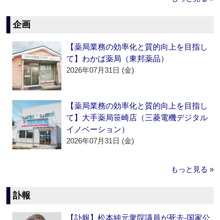
企画
【薬局業務の効率化と質的向上を目指し
て】わかば薬局（東邦薬品）
2026年07月31日 (金)
【薬局業務の効率化と質的向上を目指し
て】大手薬局笹崎店（三菱電機デジタル
イノベーション）
2026年07月31日 (金)
もっと見る »
訃報
【訃報】松本純元衆院議員が死去‐国家公