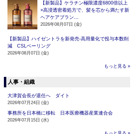
【新製品】ケラチン極限濃度6800倍以上
×高浸透密着処方で、髪を芯から満たす新
ヘアケアブラン…
2026年08月07日 (金)
【新製品】ハイゼントラを新発売‐高用量化で投与本数削
減 CSLベーリング
2026年08月07日 (金)
もっと見る »
人事・組織
大津賀会長が退任へ ダイト
2026年07月24日 (金)
事務所を日本橋に移転 日本医療機器産業連合会
2026年07月15日 (水)
もっと見る »