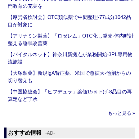
門教育の充実を
【厚労省検討会】OTC類似薬で中間整理‐77成分1042品
目が対象に
【アリナミン製薬】「ロゼレム」OTC化し発売‐体内時計
整える睡眠改善薬
【バイタルネット】神奈川新拠点が業務開始‐3PL専用物
流施設
【大塚製薬】新規IgA腎症薬、米国で急拡大‐他剤からの
切り替えも
【中医協総会】「ヒフデュラ」薬価15％下げ‐8品目の再
算定など了承
もっと見る »
おすすめ情報
‐AD‐