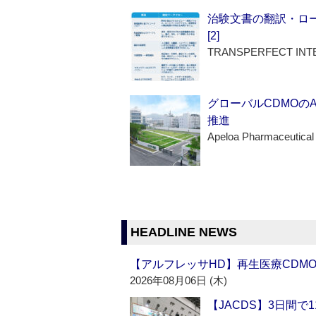
治験文書の翻訳・ロ
[2]
TRANSPERFECT INT
グローバルCDMOの
推進
Apeloa Pharmaceutical
HEADLINE NEWS
【アルフレッサHD】再生医療CDM
2026年08月06日 (木)
【JACDS】3日間で