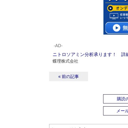
‐AD‐
ニトロソアミン分析承ります！ 詳
蝶理株式会社
« 前の記事
購読の
メー