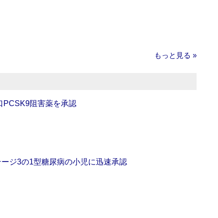
もっと見る »
口PCSK9阻害薬を承認
をステージ3の1型糖尿病の小児に迅速承認