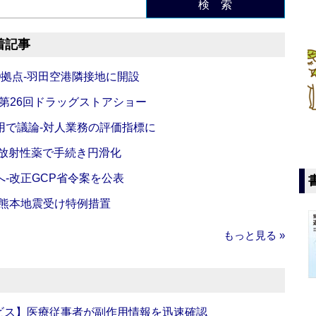
検 索
着記事
O拠点‐羽田空港隣接地に開設
‐第26回ドラッグストアショー
活用で議論‐対人業務の評価指標に
‐放射性薬で手続き円滑化
‐改正GCP省令案を公表
‐熊本地震受け特例措置
もっと見る »
ビス】医療従事者が副作用情報を迅速確認