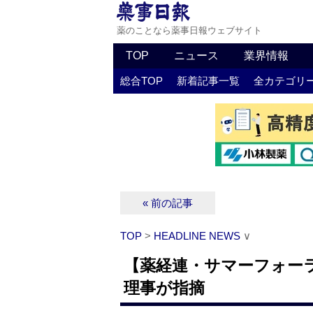
薬のことなら薬事日報ウェブサイト
TOP
ニュース
業界情報
総合TOP
新着記事一覧
全カテゴリ
« 前の記事
TOP
>
HEADLINE NEWS
∨
【薬経連・サマーフォー
理事が指摘