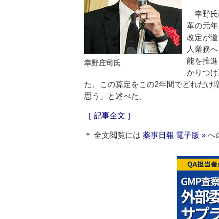
幸野氏
革の元年
改定が道
人業務へ
能を推進
幸野庄司氏
かりつけ
た。この算定をこの2年間でどれだけ
思う」と述べた。
［ 記事全文 ］
＊ 全文閲覧には
薬事日報 電子版 »
へ