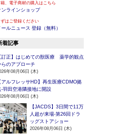
書籍、電子商材の購入はこちら
オンラインショップ
まずはご登録ください
メールニュース 登録（無料）
新着記事
【訂正】はじめての獣医療 薬学的観点
からのアプローチ
026年08月06日 (木)
【アルフレッサHD】再生医療CDMO拠
点‐羽田空港隣接地に開設
026年08月06日 (木)
【JACDS】3日間で11万
人超が来場‐第26回ドラ
ッグストアショー
2026年08月06日 (木)