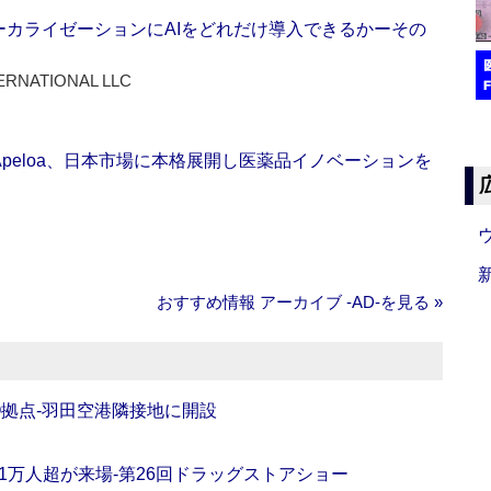
ーカライゼーションにAIをどれだけ導入できるかーその
ERNATIONAL LLC
Apeloa、日本市場に本格展開し医薬品イノベーションを
おすすめ情報 アーカイブ ‐AD‐を見る »
O拠点‐羽田空港隣接地に開設
11万人超が来場‐第26回ドラッグストアショー