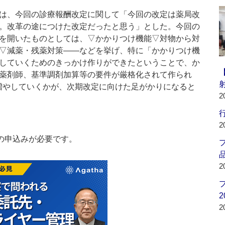
は、今回の診療報酬改定に関して「今回の改定は薬局改
。改革の途につけた改定だったと思う」とした。今回の
を開いたものとしては、▽かかりつけ機能▽対物から対
▽減薬・残薬対策――などを挙げ、特に「かかりつけ機
していくためのきっかけ作りができたということで、か
薬剤師、基準調剤加算等の要件が厳格化されて作られ
増やしていくかが、次期改定に向けた足がかりになると
2
行
2
の申込みが必要です。
品
2
2
2