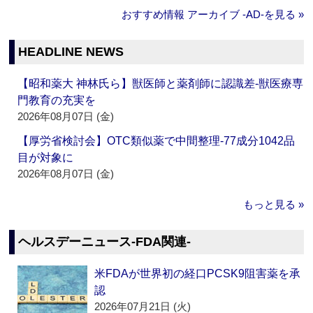
おすすめ情報 アーカイブ ‐AD‐を見る »
HEADLINE NEWS
【昭和薬大 神林氏ら】獣医師と薬剤師に認識差‐獣医療専
門教育の充実を
2026年08月07日 (金)
【厚労省検討会】OTC類似薬で中間整理‐77成分1042品
目が対象に
2026年08月07日 (金)
もっと見る »
ヘルスデーニュース‐FDA関連‐
米FDAが世界初の経口PCSK9阻害薬を承
認
2026年07月21日 (火)