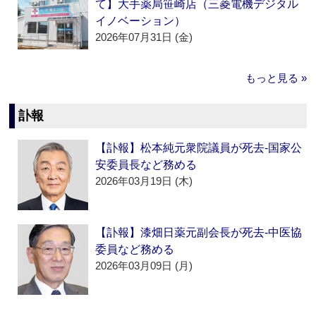
て】大手薬局笹崎店（三菱電機デジタル
イノベーション）
2026年07月31日 (金)
もっと見る »
訃報
【訃報】松本純元衆院議員が死去‐国家公
安委員長など務める
2026年03月19日 (木)
【訃報】漆畑日薬元副会長が死去‐中医協
委員など務める
2026年03月09日 (月)