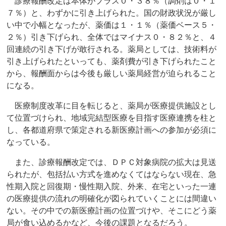
診療報酬改定は本体がプラス０・３８％（調剤は０・１
７％）と、わずかに引き上げられた。国の財政状況が厳し
い中で小幅となったが、薬価は１・１％（薬価ベース５・
２％）引き下げられ、全体ではマイナス０・８２％と、４
回連続の引き下げが敢行される。薬局としては、技術料が
引き上げられたといっても、薬剤費が引き下げられたこと
から、報酬面からは今後も厳しい薬局経営が迫られること
になる。
医療制度改革に目を転じると、薬局が医療提供施設とし
て位置づけられ、地域完結型医療を目指す医療連携を柱と
し、各都道府県で策定される新医療計画への参加が必須に
なっている。
また、診療報酬改定では、ＤＰＣ対象病院の拡大は見送
られたが、包括払い方式を進めなくてはならない現在、急
性期入院と回復期・慢性期入院、外来、在宅といった一連
の医療提供の流れの明確化が図られていくことには間違い
ない。その中での新医療計画の位置づけや、そこにどう薬
局が食い込めるかなど、今後の課題となるだろう。