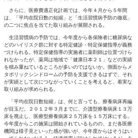
さらに、医療費適正化計画では、今年４月から５年間
は、「平均在院日数の短縮」と「生活習慣病予防の徹底」
の二つに焦点を当てた取り組みが展開される。
生活習慣病の予防では、今年度から各保険者に糖尿病な
どのハイリスク群に対する特定健診・特定保健指導が義務
づけられる。特定保健指導の実施者に薬剤師は位置づけら
れなかったが、薬局は地域で「健康日本２１」などの実績
を積み重ねているところが多いのではないか。側面からメ
タボリックシンドロームの予防を支援できるはずで、それ
が実績として次につながっていくことを考えると、着実な
取り組みが求められる。
「平均在院日数短縮」は、何と言っても、療養病床再編
が目玉だ。２０１２年３月までに、介護型療養病床１３万
床を廃止し、医療型療養病床２５万床を１５万床にする。
今年度からこの施策は開始されているものの、まだ各医療
機関は様子見といった感が強いが、今年度からはそうはい