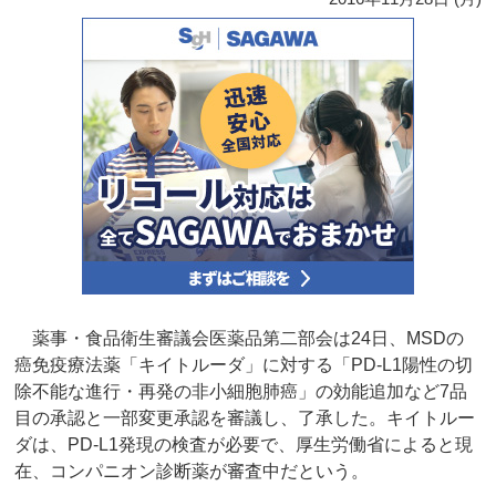
薬事・食品衛生審議会医薬品第二部会は24日、MSDの
癌免疫療法薬「キイトルーダ」に対する「PD-L1陽性の切
除不能な進行・再発の非小細胞肺癌」の効能追加など7品
目の承認と一部変更承認を審議し、了承した。キイトルー
ダは、PD-L1発現の検査が必要で、厚生労働省によると現
在、コンパニオン診断薬が審査中だという。