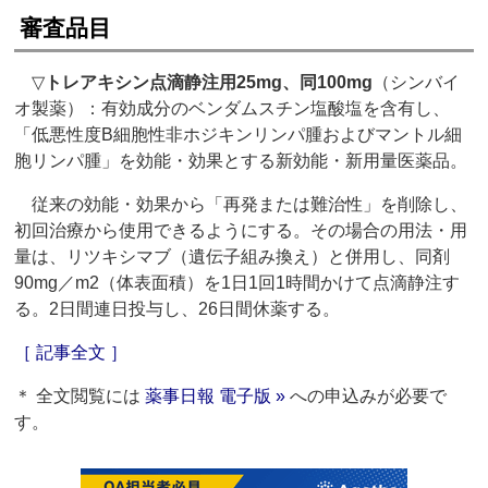
審査品目
▽
トレアキシン点滴静注用25mg、同100mg
（シンバイ
オ製薬）：有効成分のベンダムスチン塩酸塩を含有し、
「低悪性度B細胞性非ホジキンリンパ腫およびマントル細
胞リンパ腫」を効能・効果とする新効能・新用量医薬品。
従来の効能・効果から「再発または難治性」を削除し、
初回治療から使用できるようにする。その場合の用法・用
量は、リツキシマブ（遺伝子組み換え）と併用し、同剤
90mg／m2（体表面積）を1日1回1時間かけて点滴静注す
る。2日間連日投与し、26日間休薬する。
［ 記事全文 ］
＊ 全文閲覧には
薬事日報 電子版 »
への申込みが必要で
す。