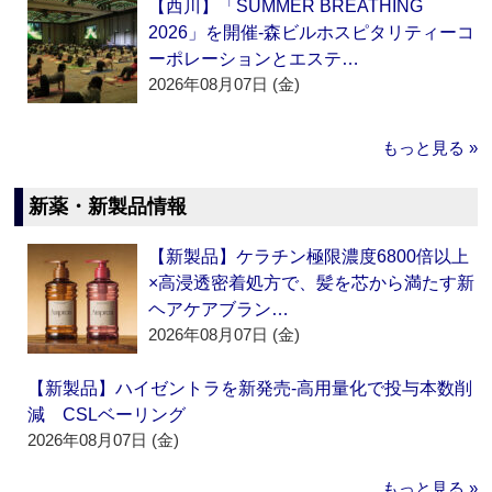
【西川】「SUMMER BREATHING
2026」を開催‐森ビルホスピタリティーコ
ーポレーションとエステ…
2026年08月07日 (金)
もっと見る »
新薬・新製品情報
【新製品】ケラチン極限濃度6800倍以上
×高浸透密着処方で、髪を芯から満たす新
ヘアケアブラン…
2026年08月07日 (金)
【新製品】ハイゼントラを新発売‐高用量化で投与本数削
減 CSLベーリング
2026年08月07日 (金)
もっと見る »