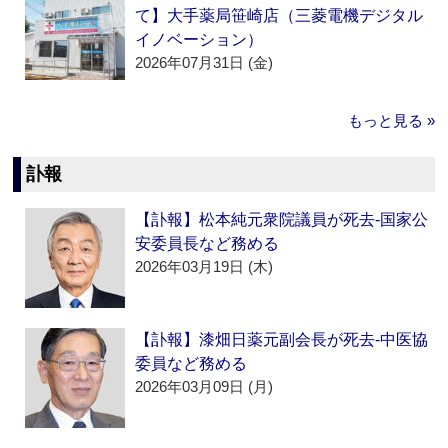
て】大手薬局笹崎店（三菱電機デジタル
イノベーション）
2026年07月31日 (金)
もっと見る »
訃報
【訃報】松本純元衆院議員が死去‐国家公
安委員長など務める
2026年03月19日 (木)
【訃報】漆畑日薬元副会長が死去‐中医協
委員など務める
2026年03月09日 (月)