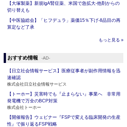
【大塚製薬】新規IgA腎症薬、米国で急拡大‐他剤からの
切り替えも
【中医協総会】「ヒフデュラ」薬価15％下げ‐8品目の再
算定など了承
もっと見る »
おすすめ情報
‐AD‐
【日立社会情報サービス】医療従事者が副作用情報を迅
速確認
株式会社日立社会情報サービス
【トーホー】災害時でも『止まらない』事業へ 非常用
発電機で万全のBCP対策
株式会社トーホー
【開催報告】ウェビナー『FSPで変える臨床開発の生産
性』で振り返るFSP戦略