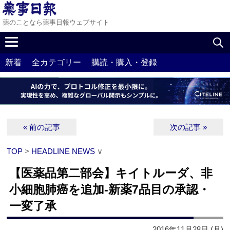
薬のことなら薬事日報ウェブサイト
新着
全カテゴリー
購読・購入・登録
« 前の記事
次の記事 »
TOP
>
HEADLINE NEWS
∨
【医薬品第二部会】キイトルーダ、非
小細胞肺癌を追加‐新薬7品目の承認・
一変了承
2016年11月28日 (月)