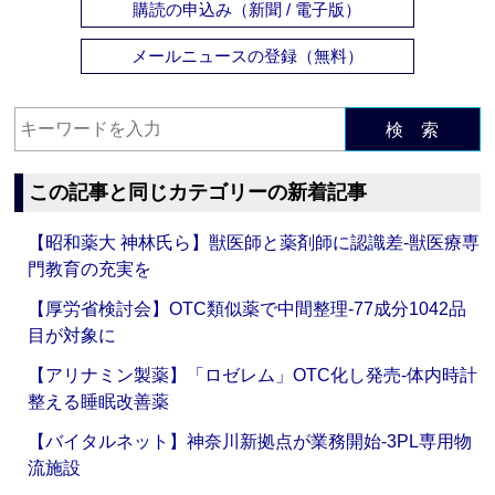
購読の申込み（新聞 / 電子版）
メールニュースの登録（無料）
検 索
この記事と同じカテゴリーの新着記事
【昭和薬大 神林氏ら】獣医師と薬剤師に認識差‐獣医療専
門教育の充実を
【厚労省検討会】OTC類似薬で中間整理‐77成分1042品
目が対象に
【アリナミン製薬】「ロゼレム」OTC化し発売‐体内時計
整える睡眠改善薬
【バイタルネット】神奈川新拠点が業務開始‐3PL専用物
流施設