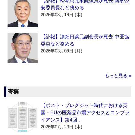
【訃報】松本純元衆院議員が死去‐国家公
安委員長など務める
2026年03月19日 (木)
【訃報】漆畑日薬元副会長が死去‐中医協
委員など務める
2026年03月09日 (月)
もっと見る »
寄稿
【ポスト・ブレグジット時代における英
国・EUの医薬品市場アクセスとコンプラ
イアンス】第4回…
2026年07月23日 (木)