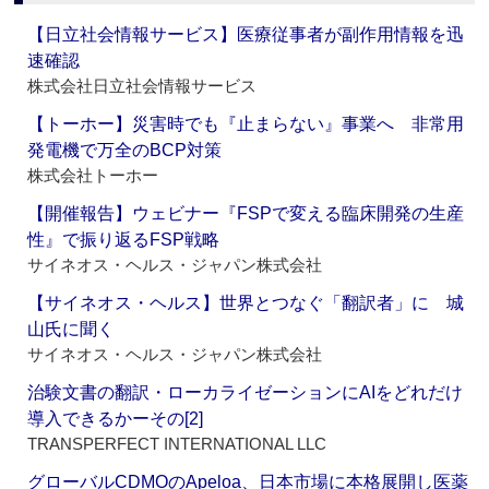
【日立社会情報サービス】医療従事者が副作用情報を迅
速確認
株式会社日立社会情報サービス
【トーホー】災害時でも『止まらない』事業へ 非常用
発電機で万全のBCP対策
株式会社トーホー
【開催報告】ウェビナー『FSPで変える臨床開発の生産
性』で振り返るFSP戦略
サイネオス・ヘルス・ジャパン株式会社
【サイネオス・ヘルス】世界とつなぐ「翻訳者」に 城
山氏に聞く
サイネオス・ヘルス・ジャパン株式会社
治験文書の翻訳・ローカライゼーションにAIをどれだけ
導入できるかーその[2]
TRANSPERFECT INTERNATIONAL LLC
グローバルCDMOのApeloa、日本市場に本格展開し医薬