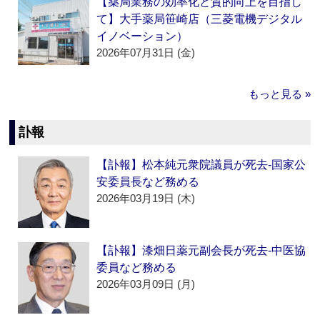
【薬局業務の効率化と質的向上を目指し
て】大手薬局笹崎店（三菱電機デジタル
イノベーション）
2026年07月31日 (金)
もっと見る »
訃報
【訃報】松本純元衆院議員が死去‐国家公
安委員長など務める
2026年03月19日 (木)
【訃報】漆畑日薬元副会長が死去‐中医協
委員など務める
2026年03月09日 (月)