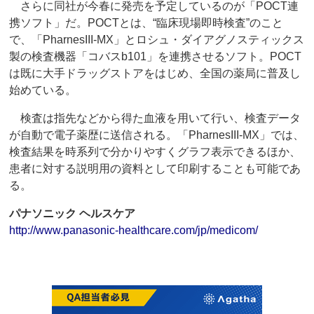
さらに同社が今春に発売を予定しているのが「POCT連
携ソフト」だ。POCTとは、“臨床現場即時検査”のこと
で、「PharnesIII-MX」とロシュ・ダイアグノスティックス
製の検査機器「コバスb101」を連携させるソフト。POCT
は既に大手ドラッグストアをはじめ、全国の薬局に普及し
始めている。
検査は指先などから得た血液を用いて行い、検査データ
が自動で電子薬歴に送信される。「PharnesIII-MX」では、
検査結果を時系列で分かりやすくグラフ表示できるほか、
患者に対する説明用の資料として印刷することも可能であ
る。
パナソニック ヘルスケア
http://www.panasonic-healthcare.com/jp/medicom/