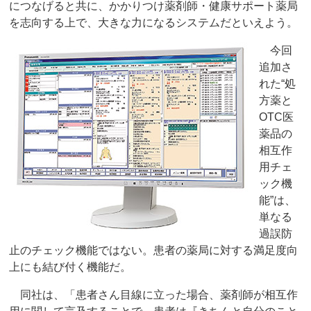
につなげると共に、かかりつけ薬剤師・健康サポート薬局
を志向する上で、大きな力になるシステムだといえよう。
今回
追加さ
れた“処
方薬と
OTC医
薬品の
相互作
用チェ
ック機
能”は、
単なる
過誤防
止のチェック機能ではない。患者の薬局に対する満足度向
上にも結び付く機能だ。
同社は、「患者さん目線に立った場合、薬剤師が相互作