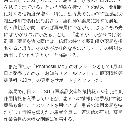
用に関して言及することで、患者は『きちんと自分のこと
を見てくれている』という印象を持つ。その結果、薬剤師
に対する信頼度が増す。特に、処方薬でないOTC医薬品の
相互作用であればなおさら。薬剤師や薬局に対する満足
度・信頼度が向上すれば再来局につながり、さらにその先
には“かかりつけ”がある」とし、「患者が、かかりつけ薬
剤師・薬局を選ぶ際には、信頼の持てる薬剤師や薬局を指
名すると思う。その足がかり的なものとして、この機能を
活用していただきたい」と強調する。
また同社が「PharnesIII-MX」のオプションとして1月31
日に発売したのが「お知らせメールソフト」。服薬情報等
提供料（20点）の算定をサポートするソフトだ。
薬局では日々、DSU（医薬品安全対策情報）や新たな副
作用情報を入手しているが、患者への情報伝達手段に悩む
薬局も多い。このソフトを用いれば、患者の次回来局を待
たずして情報を伝えたい患者全員に一斉送信が可能。薬局
作業負担の大幅な削減に寄与する。