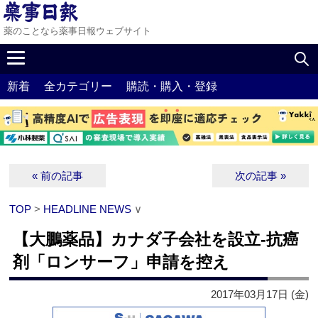
薬のことなら薬事日報ウェブサイト
新着
全カテゴリー
購読・購入・登録
« 前の記事
次の記事 »
TOP
>
HEADLINE NEWS
∨
【大鵬薬品】カナダ子会社を設立‐抗癌
剤「ロンサーフ」申請を控え
2017年03月17日 (金)