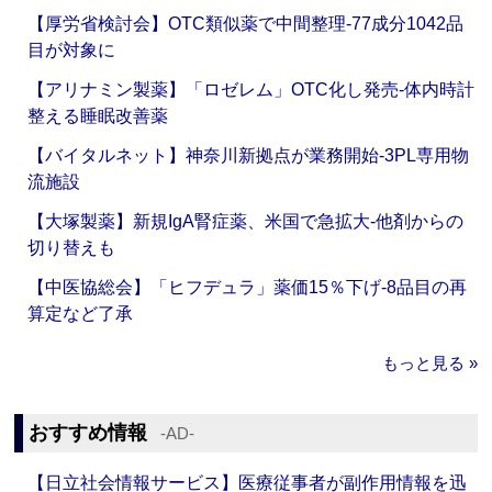
【厚労省検討会】OTC類似薬で中間整理‐77成分1042品
目が対象に
【アリナミン製薬】「ロゼレム」OTC化し発売‐体内時計
整える睡眠改善薬
【バイタルネット】神奈川新拠点が業務開始‐3PL専用物
流施設
【大塚製薬】新規IgA腎症薬、米国で急拡大‐他剤からの
切り替えも
【中医協総会】「ヒフデュラ」薬価15％下げ‐8品目の再
算定など了承
もっと見る »
おすすめ情報
‐AD‐
【日立社会情報サービス】医療従事者が副作用情報を迅