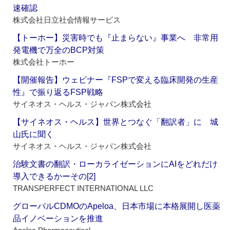
速確認
株式会社日立社会情報サービス
【トーホー】災害時でも『止まらない』事業へ 非常用
発電機で万全のBCP対策
株式会社トーホー
【開催報告】ウェビナー『FSPで変える臨床開発の生産
性』で振り返るFSP戦略
サイネオス・ヘルス・ジャパン株式会社
【サイネオス・ヘルス】世界とつなぐ「翻訳者」に 城
山氏に聞く
サイネオス・ヘルス・ジャパン株式会社
治験文書の翻訳・ローカライゼーションにAIをどれだけ
導入できるかーその[2]
TRANSPERFECT INTERNATIONAL LLC
グローバルCDMOのApeloa、日本市場に本格展開し医薬
品イノベーションを推進