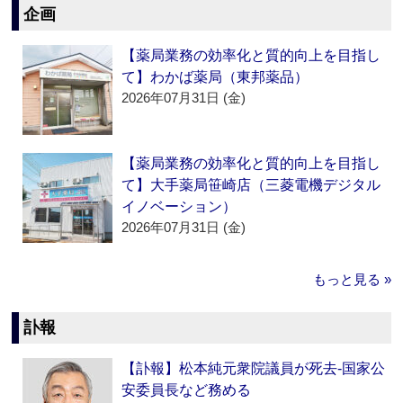
企画
【薬局業務の効率化と質的向上を目指し
て】わかば薬局（東邦薬品）
2026年07月31日 (金)
【薬局業務の効率化と質的向上を目指し
て】大手薬局笹崎店（三菱電機デジタル
イノベーション）
2026年07月31日 (金)
もっと見る »
訃報
【訃報】松本純元衆院議員が死去‐国家公
安委員長など務める