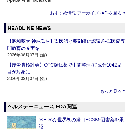
Apeloa Pharmaceutical
おすすめ情報 アーカイブ ‐AD‐を見る »
HEADLINE NEWS
【昭和薬大 神林氏ら】獣医師と薬剤師に認識差‐獣医療専
門教育の充実を
2026年08月07日 (金)
【厚労省検討会】OTC類似薬で中間整理‐77成分1042品
目が対象に
2026年08月07日 (金)
もっと見る »
ヘルスデーニュース‐FDA関連‐
米FDAが世界初の経口PCSK9阻害薬を承
認