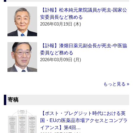
【訃報】松本純元衆院議員が死去‐国家公
安委員長など務める
2026年03月19日 (木)
【訃報】漆畑日薬元副会長が死去‐中医協
委員など務める
2026年03月09日 (月)
もっと見る »
寄稿
【ポスト・ブレグジット時代における英
国・EUの医薬品市場アクセスとコンプラ
イアンス】第4回…