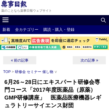
薬のことなら薬事日報ウェブサイト
新着
全カテゴリー
購読・購入・登録
« 前の記事
次の記事 »
TOP
>
研修会 セミナー 催し物
∨
6月26～28日にエキスパート研修会専
門コース「2017年度医薬品（原薬）
GMP研修講座」 医薬品医療機器レギ
ュラトリーサイエンス財団