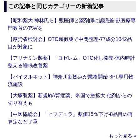
この記事と同じカテゴリーの新着記事
【昭和薬大 神林氏ら】獣医師と薬剤師に認識差‐獣医療専
門教育の充実を
【厚労省検討会】OTC類似薬で中間整理‐77成分1042品
目が対象に
【アリナミン製薬】「ロゼレム」OTC化し発売‐体内時計
整える睡眠改善薬
【バイタルネット】神奈川新拠点が業務開始‐3PL専用物
流施設
【大塚製薬】新規IgA腎症薬、米国で急拡大‐他剤からの
切り替えも
【中医協総会】「ヒフデュラ」薬価15％下げ‐8品目の再
算定など了承
もっと見る »