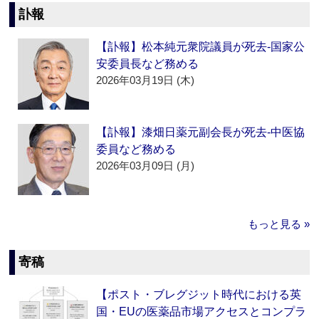
訃報
【訃報】松本純元衆院議員が死去‐国家公
安委員長など務める
2026年03月19日 (木)
【訃報】漆畑日薬元副会長が死去‐中医協
委員など務める
2026年03月09日 (月)
もっと見る »
寄稿
【ポスト・ブレグジット時代における英
国・EUの医薬品市場アクセスとコンプラ