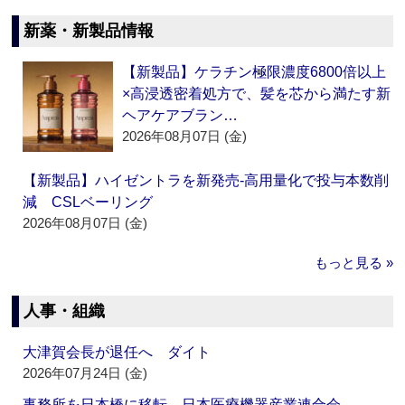
新薬・新製品情報
【新製品】ケラチン極限濃度6800倍以上
×高浸透密着処方で、髪を芯から満たす新
ヘアケアブラン…
2026年08月07日 (金)
【新製品】ハイゼントラを新発売‐高用量化で投与本数削
減 CSLベーリング
2026年08月07日 (金)
もっと見る »
人事・組織
大津賀会長が退任へ ダイト
2026年07月24日 (金)
事務所を日本橋に移転 日本医療機器産業連合会