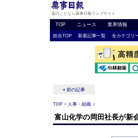
薬のことなら薬事日報ウェブサイト
TOP
ニュース
業界情報
総合TOP
新着記事一覧
全カテゴリ
« 前の記事
TOP
>
人事・組織
∨
富山化学の岡田社長が新