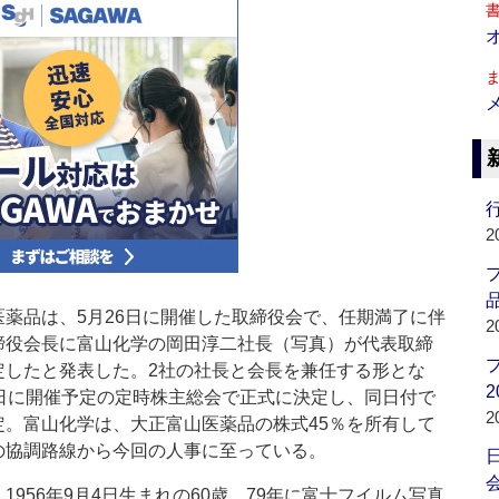
行
2
品
薬品は、5月26日に開催した取締役会で、任期満了に伴
2
締役会長に富山化学の岡田淳二社長（写真）が代表取締
定したと発表した。2社の社長と会長を兼任する形とな
2
8日に開催予定の定時株主総会で正式に決定し、同日付で
2
定。富山化学は、大正富山医薬品の株式45％を所有して
の協調路線から今回の人事に至っている。
会
956年9月4日生まれの60歳。79年に富士フイルム写真