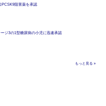
口PCSK9阻害薬を承認
をステージ3の1型糖尿病の小児に迅速承認
もっと見る »