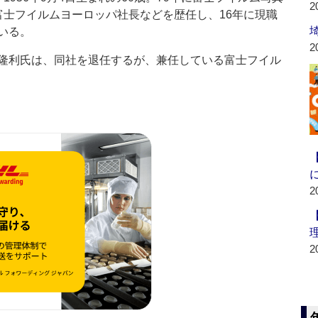
2
富士フイルムヨーロッパ社長などを歴任し、16年に現職
いる。
2
隆利氏は、同社を退任するが、兼任している富士フイル
2
2