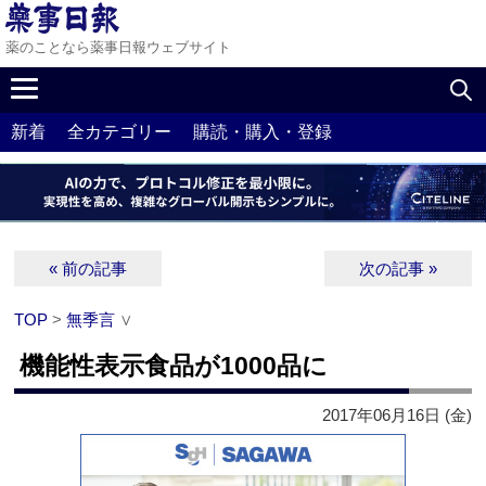
薬のことなら薬事日報ウェブサイト
新着
全カテゴリー
購読・購入・登録
« 前の記事
次の記事 »
TOP
>
無季言
∨
機能性表示食品が1000品に
2017年06月16日 (金)