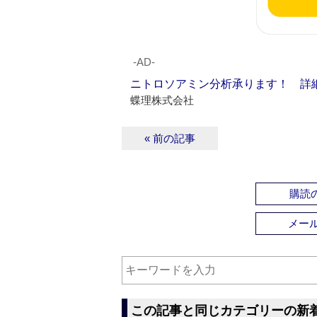
‐AD‐
ニトロソアミン分析承ります！ 詳
蝶理株式会社
« 前の記事
購読の
メー
この記事と同じカテゴリーの新