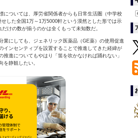
標については、厚労省関係者からも日常生活圏（中学校
せした全国1万～1万5000軒という漠然とした形では示
どれだけの数が揃うのかは全くもって未知数だ。
業にしても、ジェネリック医薬品（GE薬）の使用促進
のインセンティブを設置することで推進してきた経緯が
の推進についてもやはり「笛を吹かなければ踊れない」
向を静観したい。