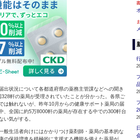
行
2
品
届出状況について各都道府県の薬務主管課などへの聞き
2
国328軒の薬局が受理されていたことが分かった。各県ご
では触れないが、昨年10月からの健康サポート薬局の届
2
、全国に約5万8000軒の薬局が存在する中での300軒台
2
ない気がする。
一般生活者向けにはかかりつけ薬剤師・薬局の基本的な
会
康の保持増進を積極的に支援する機能を備えた薬局が、