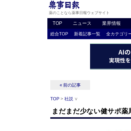
薬のことなら薬事日報ウェブサイト
TOP
ニュース
業界情報
総合TOP
新着記事一覧
全カテゴリ
« 前の記事
TOP
>
社説
∨
まだまだ少ない健サポ薬