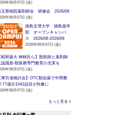
026年08月07日 (金)
埼玉県病院薬剤師会 研修会 2026/09
026年08月07日 (金)
徳島文理大学 徳島薬学
部 オープンキャンパ
ス 2026/08-2026/09
2026年08月07日 (金)
【昭和薬大 神林氏ら】獣医師と薬剤師
に認識差‐獣医療専門教育の充実を
026年08月07日 (金)
【厚労省検討会】OTC類似薬で中間整
理‐77成分1042品目が対象に
026年08月07日 (金)
もっと見る »