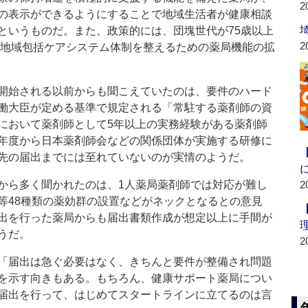
2
の表示ができるようにすることで地域生活者が健康相談
というものだ。また、政策的には、団塊世代が75歳以上
2
指す地域包括ケアシステム体制を整えるための薬局機能の拡
開始される以前からも聞こえていたのは、要件のハード
働大臣が定める基準で規定される「常駐する薬剤師の資
において薬剤師として5年以上の実務経験がある薬剤師
年度から日本薬剤師会などの関係団体が実施する研修に
先の届出までには至れていないのが実情のようだ。
ら多く聞かれたのは、1人薬局薬剤師では対応が難し
2
等48種類の薬効群の設置などがネックとなるとの意見
出を行った薬局からも届出書類作成が想定以上に手間が
うだ。
2
「届出は急ぐ必要はなく、きちんと要件が整備され問題
を示す向きもある。もちろん、健康サポート薬局につい
届出を行って、はじめてスタートラインに立てるのは言