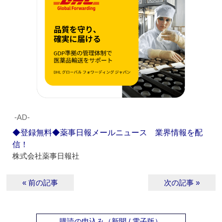
‐AD‐
◆登録無料◆薬事日報メールニュース 業界情報を配
信！
株式会社薬事日報社
« 前の記事
次の記事 »
購読の申込み（新聞 / 電子版）