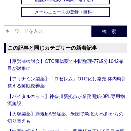
メールニュースの登録（無料）
検 索
この記事と同じカテゴリーの新着記事
【厚労省検討会】OTC類似薬で中間整理‐77成分1042品
目が対象に
【アリナミン製薬】「ロゼレム」OTC化し発売‐体内時計
整える睡眠改善薬
【バイタルネット】神奈川新拠点が業務開始‐3PL専用物
流施設
【大塚製薬】新規IgA腎症薬、米国で急拡大‐他剤からの
切り替えも