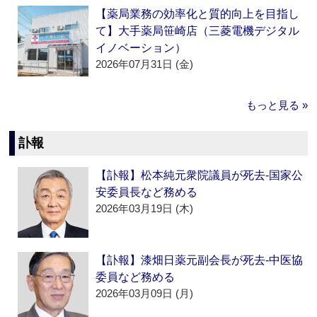
【薬局業務の効率化と質的向上を目指し
て】大手薬局笹崎店（三菱電機デジタル
イノベーション）
2026年07月31日 (金)
もっと見る »
訃報
【訃報】松本純元衆院議員が死去‐国家公
安委員長など務める
2026年03月19日 (木)
【訃報】漆畑日薬元副会長が死去‐中医協
委員など務める
2026年03月09日 (月)