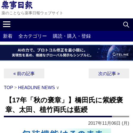
薬のことなら薬事日報ウェブサイト
新着
全カテゴリー
購読・購入・登録
« 前の記事
次の記事 »
TOP
>
HEADLINE NEWS
∨
【17年「秋の褒章」】橋田氏に紫綬褒
章、太田、植竹両氏は藍綬
2017年11月06日 (月)