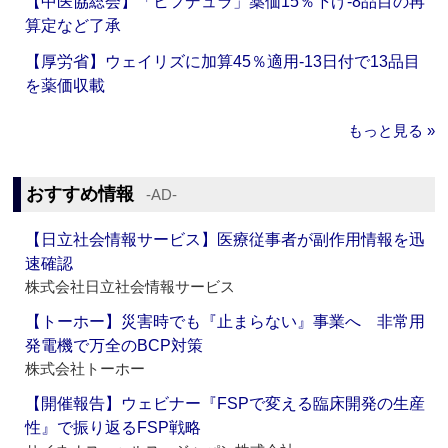
【中医協総会】「ヒフデュラ」薬価15％下げ‐8品目の再
算定など了承
【厚労省】ウェイリズに加算45％適用‐13日付で13品目
を薬価収載
もっと見る »
おすすめ情報
‐AD‐
【日立社会情報サービス】医療従事者が副作用情報を迅
速確認
株式会社日立社会情報サービス
【トーホー】災害時でも『止まらない』事業へ 非常用
発電機で万全のBCP対策
株式会社トーホー
【開催報告】ウェビナー『FSPで変える臨床開発の生産
性』で振り返るFSP戦略