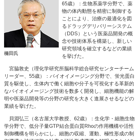
65歳）：生物系薬学分野で、薬
物の体内動態を精密に制御する
ことにより、治療の最適化を図
るドラッグデリバリーシステム
（DDS）という医薬品開発の概
念や技術体系を構築し、新しい
研究領域を確立するなどの業績
橋田氏
を挙げた。
宮脇敦史（理化学研究所脳科学総合研究センターチーム
リーダー、55歳）：バイオイメージング分野で、蛍光蛋白
質を駆使し、生体内で働く細胞や分子を可視化する革新的
なバイオイメージング技術を数多く開発し、細胞機能の解
明や医薬品開発等の分野の研究を大きく進展させるなどの
業績を挙げた。
貝淵弘三（名古屋大学教授、62歳）：生化学・細胞生物
学分野で、低分子量GTP結合蛋白質Rhoの作用機構や活性
制御機構を明らかにし、細胞の収縮、運動、極性形成の制