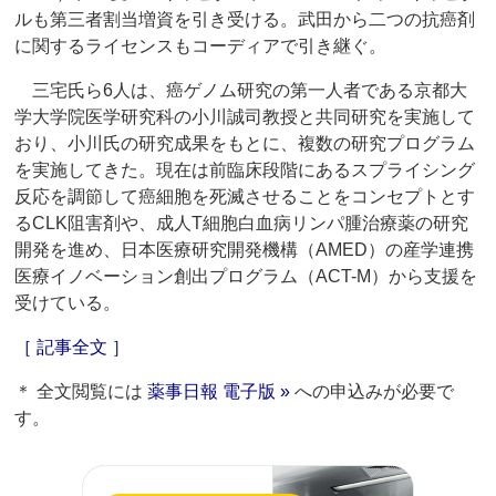
ルも第三者割当増資を引き受ける。武田から二つの抗癌剤
に関するライセンスもコーディアで引き継ぐ。
三宅氏ら6人は、癌ゲノム研究の第一人者である京都大
学大学院医学研究科の小川誠司教授と共同研究を実施して
おり、小川氏の研究成果をもとに、複数の研究プログラム
を実施してきた。現在は前臨床段階にあるスプライシング
反応を調節して癌細胞を死滅させることをコンセプトとす
るCLK阻害剤や、成人T細胞白血病リンパ腫治療薬の研究
開発を進め、日本医療研究開発機構（AMED）の産学連携
医療イノベーション創出プログラム（ACT-M）から支援を
受けている。
［ 記事全文 ］
＊ 全文閲覧には
薬事日報 電子版 »
への申込みが必要で
す。