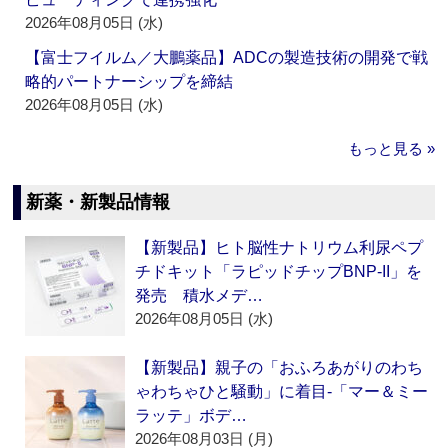
2026年08月05日 (水)
【富士フイルム／大鵬薬品】ADCの製造技術の開発で戦
略的パートナーシップを締結
2026年08月05日 (水)
もっと見る »
新薬・新製品情報
【新製品】ヒト脳性ナトリウム利尿ペプ
チドキット「ラピッドチップBNP-II」を
発売 積水メデ…
2026年08月05日 (水)
【新製品】親子の「おふろあがりのわち
ゃわちゃひと騒動」に着目‐「マー＆ミー
ラッテ」ボデ…
2026年08月03日 (月)