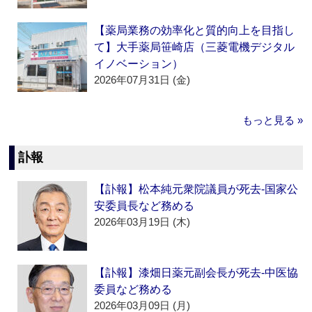
【薬局業務の効率化と質的向上を目指し
て】大手薬局笹崎店（三菱電機デジタル
イノベーション）
2026年07月31日 (金)
もっと見る »
訃報
【訃報】松本純元衆院議員が死去‐国家公
安委員長など務める
2026年03月19日 (木)
【訃報】漆畑日薬元副会長が死去‐中医協
委員など務める
2026年03月09日 (月)