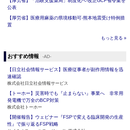
【厚労省】「治験支援薬局」制度化へ‐改正GCP省令案を
公表
【厚労省】医療用麻薬の県境移動可‐熊本地震受け特例措
置
もっと見る »
おすすめ情報
‐AD‐
【日立社会情報サービス】医療従事者が副作用情報を迅
速確認
株式会社日立社会情報サービス
【トーホー】災害時でも『止まらない』事業へ 非常用
発電機で万全のBCP対策
株式会社トーホー
【開催報告】ウェビナー『FSPで変える臨床開発の生産
性』で振り返るFSP戦略