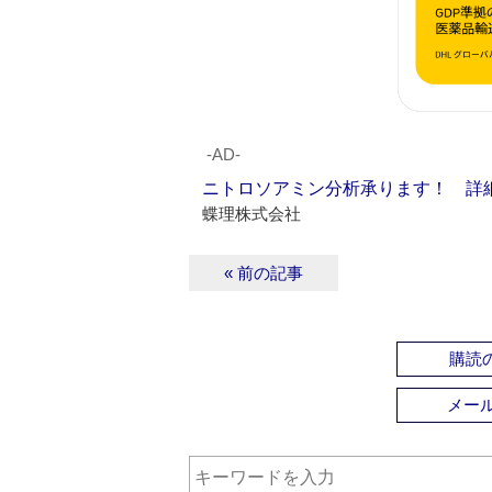
‐AD‐
ニトロソアミン分析承ります！ 詳
蝶理株式会社
« 前の記事
購読の
メー