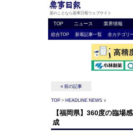
薬のことなら薬事日報ウェブサイト
TOP
ニュース
業界情報
総合TOP
新着記事一覧
全カテゴリ
« 前の記事
TOP
>
HEADLINE NEWS
∨
【福岡県】360度の臨場
成