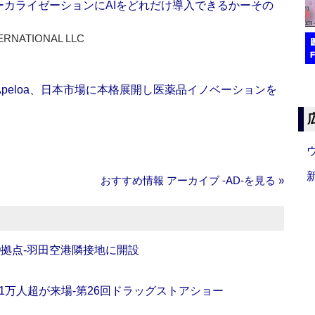
ーカライゼーションにAIをどれだけ導入できるかーその
ERNATIONAL LLC
Apeloa、日本市場に本格展開し医薬品イノベーションを
おすすめ情報 アーカイブ ‐AD‐を見る »
O拠点‐羽田空港隣接地に開設
11万人超が来場‐第26回ドラッグストアショー