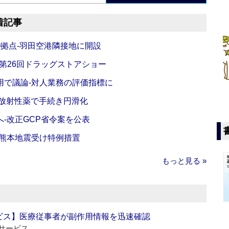
着記事
O拠点‐羽田空港隣接地に開設
‐第26回ドラッグストアショー
活用で議論‐対人業務の評価指標に
‐放射性薬で手続き円滑化
‐改正GCP省令案を公表
‐熊本地震受け特例措置
もっと見る »
ビス】医療従事者が副作用情報を迅速確認
サービス