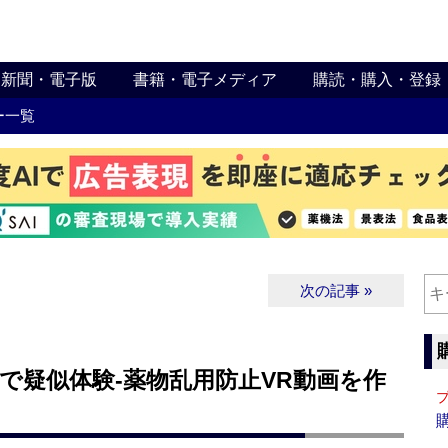
新聞・電子版
書籍・電子メディア
購読・購入・登録
ー一覧
次の記事 »
感で疑似体験‐薬物乱用防止VR動画を作