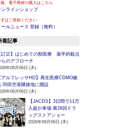
書籍、電子商材の購入はこちら
オンラインショップ
まずはご登録ください
メールニュース 登録（無料）
新着記事
【訂正】はじめての獣医療 薬学的観点
からのアプローチ
026年08月06日 (木)
【アルフレッサHD】再生医療CDMO拠
点‐羽田空港隣接地に開設
026年08月06日 (木)
【JACDS】3日間で11万
人超が来場‐第26回ドラ
ッグストアショー
2026年08月06日 (木)