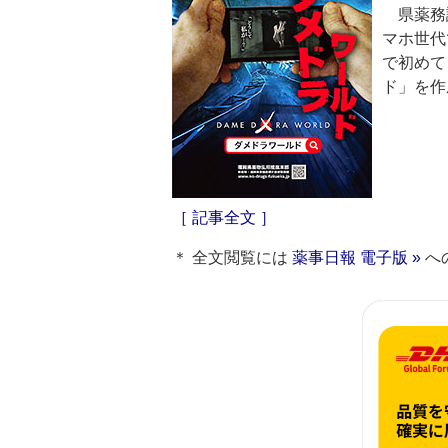
県薬務
マホ世代
で初めて
ド」を作
［ 記事全文 ］
＊ 全文閲覧には
薬事日報 電子版 »
へ