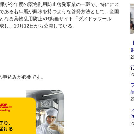
課が今年度の薬物乱用防止啓発事業の一環で、特ににス
である若年層が興味を持つような啓発方法として、全国
となる薬物乱用防止VR動画サイト「ダメドラワール
成し、10月12日から公開している。
2
行
2
の申込みが必要です。
品
2
2
2