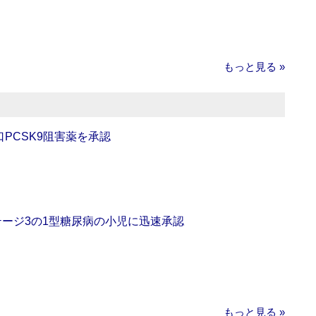
もっと見る »
口PCSK9阻害薬を承認
をステージ3の1型糖尿病の小児に迅速承認
もっと見る »