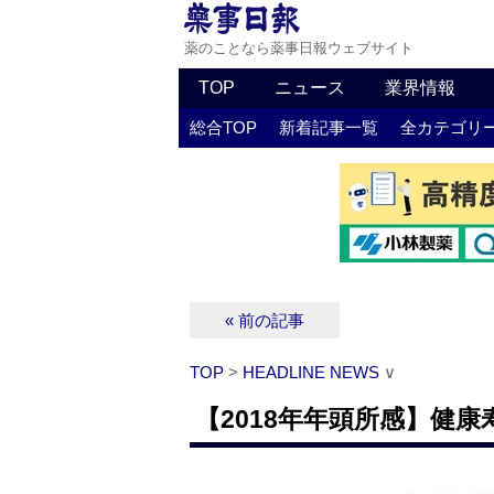
薬のことなら薬事日報ウェブサイト
TOP
ニュース
業界情報
総合TOP
新着記事一覧
全カテゴリ
« 前の記事
TOP
>
HEADLINE NEWS
∨
【2018年年頭所感】健康