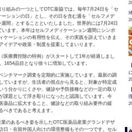
2
り組みの一つとしてOTC薬協では、毎年7月24日を「セ
ケーションの日」とし、その日を含む週を「セルフメデ
2
ン週間」とすることといたしました。世界的には7月24日
れています。本年はセルフメディケーション週間にシンポ
ィケーションの有用性を伝え、その実践を訴えていきま
アイデアや政策・制度を提案してまいります。
医療費控除の特例）がスタートして1年が経過しまし
、1654品目となり徐々に増加しています。
ベンチマーク調査を定期的に実施しています。最新の調
2
していますが、生活者の視点から見ると、対象が特定成
いう分かりにくさや、健診や予防接種などの一定の取り
が課題として浮き彫りになったと認識しています。今
医薬品に拡大すること、健診などの取り組み要件の緩
2
るべきであると考えます。
品産業のあるべき姿を示したOTC医薬品産業グランドデザ
訪日・在留外国人向けの環境整備もその一つです。セル