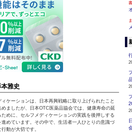
行
2
品
杉本雅史
2
ィケーションは、日本再興戦略に取り上げられたこと
2
集めましたが、日本OTC医薬品協会では、健康寿命の延
2
るために、セルフメディケーションの実践を後押しする
を進めています。その中で、生活者一人ひとりの意識づ
会
な行動が大切です。