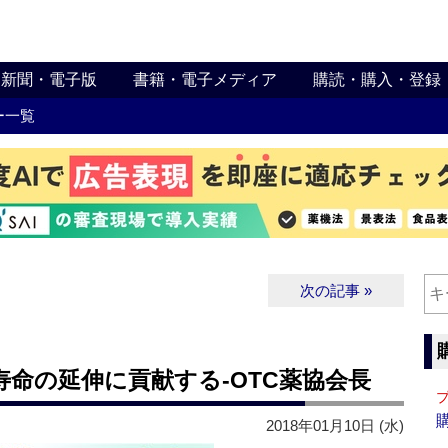
新聞・電子版
書籍・電子メディア
購読・購入・登録
ー一覧
次の記事 »
寿命の延伸に貢献する‐OTC薬協会長
2018年01月10日 (水)