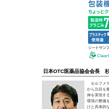
日本OTC医薬品協会会長 
セルフメデ
から注目を
伸を実現す
環境の整備
けと具体的