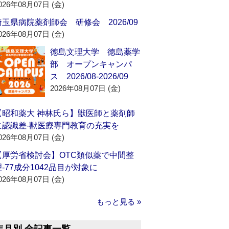
026年08月07日 (金)
埼玉県病院薬剤師会 研修会 2026/09
026年08月07日 (金)
徳島文理大学 徳島薬学
部 オープンキャンパ
ス 2026/08-2026/09
2026年08月07日 (金)
【昭和薬大 神林氏ら】獣医師と薬剤師
に認識差‐獣医療専門教育の充実を
026年08月07日 (金)
【厚労省検討会】OTC類似薬で中間整
理‐77成分1042品目が対象に
026年08月07日 (金)
もっと見る »