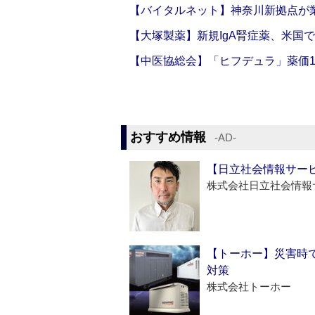
【バイタルネット】神奈川新拠点が業
【大塚製薬】新規IgA腎症薬、米国
【中医協総会】「ヒフデュラ」薬価1
おすすめ情報
‐AD‐
【日立社会情報サー
株式会社日立社会情報
【トーホー】災害時
対策
株式会社トーホー