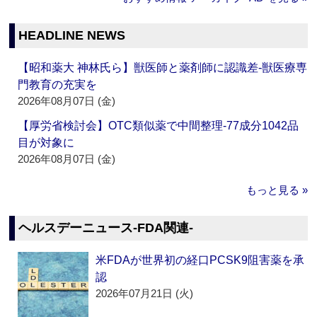
HEADLINE NEWS
【昭和薬大 神林氏ら】獣医師と薬剤師に認識差‐獣医療専
門教育の充実を
2026年08月07日 (金)
【厚労省検討会】OTC類似薬で中間整理‐77成分1042品
目が対象に
2026年08月07日 (金)
もっと見る »
ヘルスデーニュース‐FDA関連‐
米FDAが世界初の経口PCSK9阻害薬を承
認
2026年07月21日 (火)