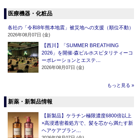
医療機器・化粧品
各社の「令和8年熊本地震」被災地への支援（順位不動）
2026年08月07日 (金)
【西川】「SUMMER BREATHING
2026」を開催‐森ビルホスピタリティーコ
ーポレーションとエステ…
2026年08月07日 (金)
もっと見る »
新薬・新製品情報
【新製品】ケラチン極限濃度6800倍以上
×高浸透密着処方で、髪を芯から満たす新
ヘアケアブラン…
2026年08月07日 (金)