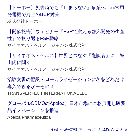
【トーホー】災害時でも『止まらない』事業へ 非常用
発電機で万全のBCP対策
株式会社トーホー
【開催報告】ウェビナー『FSPで変える臨床開発の生産
性』で振り返るFSP戦略
サイネオス・ヘルス・ジャパン株式会社
【サイネオス・ヘルス】世界とつなぐ「翻訳者」に 城
山氏に聞く
サイネオス・ヘルス・ジャパン株式会社
治験文書の翻訳・ローカライゼーションにAIをどれだけ
導入できるかーその[2]
TRANSPERFECT INTERNATIONAL LLC
グローバルCDMOのApeloa、日本市場に本格展開し医薬
品イノベーションを推進
Apeloa Pharmaceutical
おすすめ情報 アーカイブ ‐AD‐を見る »