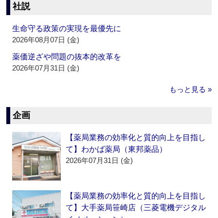
社説
生命守る政策の実現を最優先に
2026年08月07日 (金)
薬価逆ざや問題の抜本的改革を
2026年07月31日 (金)
もっと見る »
企画
【薬局業務の効率化と質的向上を目指し
て】わかば薬局（東邦薬品）
2026年07月31日 (金)
【薬局業務の効率化と質的向上を目指し
て】大手薬局笹崎店（三菱電機デジタル