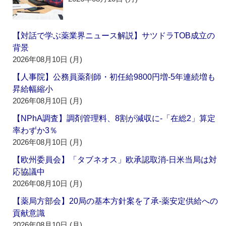
【対話で学ぶ薬業界ニュース解説】サツドラTOB成立の
背景
2026年08月10日 (月)
【人事院】公務員薬剤師・初任給9800円増‐5年連続増も
昇給幅縮小
2026年08月10日 (月)
【NPhA調査】調剤管理料、8割が減収に‐「在総2」算定
率わずか3％
2026年08月10日 (月)
【欧州委員会】「タブネオス」欧承認取消‐日米当局は対
応協議中
2026年08月10日 (月)
【薬局方部会】20局の基本方針案を了承‐薬安定供給への
貢献意識
2026年08月10日 (月)