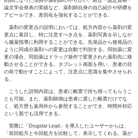
剤師になった理由や薬剤師のやりがい、経歴・認定資格・
論文学会発表の実績など、薬剤師自身の自己紹介や研鑽を
アピールでき、差別化を強化することができる。
薬剤の変更点の説明においては、処方内容から薬剤の変
更点に着目し、特に注意すべき点を、薬剤写真を示しなが
ら服薬指導に利用することができる。先発品から後発品の
ように同成分薬剤への変更は自動で判別する。同効薬に変
更の場合、同効薬はドラッグ操作で変更された薬剤先に移
動させることができる。タブレット画面を用い、患者の目
の前で動かすことによって、注意点に意識を集中させられ
る。
こうした説明内容は、患者に帳票で持ち帰ってもらうこ
とも可能。また、薬剤師側は患者に渡した帳票だけでな
く、処方歴も薬局外から参照することができ、時間外対応
という面でも活用できる。
実際に「Drugstar Lead」を導入したユーザーからは、
「前回処方と今回処方を比較して、表示してくれる。薬が