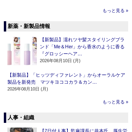
もっと見る »
新薬・新製品情報
【新製品】濡れツヤ髪スタイリングブラ
ンド「Me＆Her」から香水のように香る
『グロッシーヘア…
2026年08月10日 (月)
【新製品】「ヒッツディファレント」からオーラルケア
製品を新発売 マツキヨココカラ＆カン…
2026年08月10日 (月)
もっと見る »
人事・組織
【7日付人事】監麻課長に井本氏 厚生労