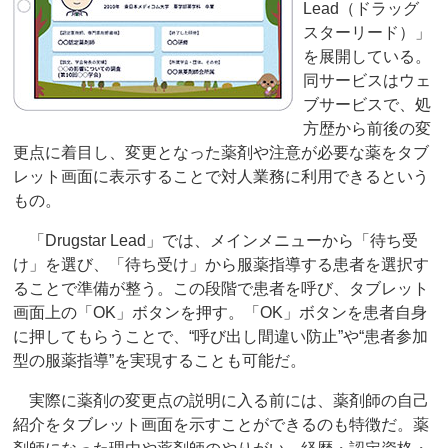
Lead（ドラッグ
スターリード）」
を展開している。
同サービスはウェ
ブサービスで、処
方歴から前後の変
更点に着目し、変更となった薬剤や注意が必要な薬をタブ
レット画面に表示することで対人業務に利用できるという
もの。
「Drugstar Lead」では、メインメニューから「待ち受
け」を選び、「待ち受け」から服薬指導する患者を選択す
ることで準備が整う。この段階で患者を呼び、タブレット
画面上の「OK」ボタンを押す。「OK」ボタンを患者自身
に押してもらうことで、“呼び出し間違い防止”や“患者参加
型の服薬指導”を実現することも可能だ。
実際に薬剤の変更点の説明に入る前には、薬剤師の自己
紹介をタブレット画面を示すことができるのも特徴だ。薬