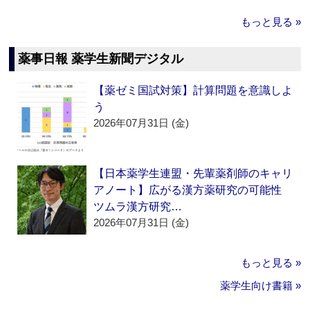
もっと見る »
薬事日報 薬学生新聞デジタル
【薬ゼミ国試対策】計算問題を意識しよ
う
2026年07月31日 (金)
【日本薬学生連盟・先輩薬剤師のキャリ
アノート】広がる漢方薬研究の可能性
ツムラ漢方研究…
2026年07月31日 (金)
もっと見る »
薬学生向け書籍 »