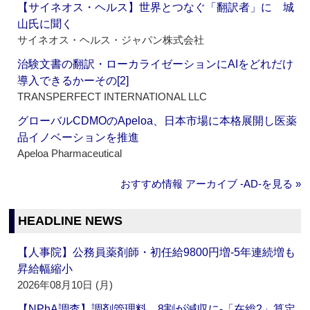
【サイネオス・ヘルス】世界とつなぐ「翻訳者」に 城
山氏に聞く
サイネオス・ヘルス・ジャパン株式会社
治験文書の翻訳・ローカライゼーションにAIをどれだけ
導入できるかーその[2]
TRANSPERFECT INTERNATIONAL LLC
グローバルCDMOのApeloa、日本市場に本格展開し医薬
品イノベーションを推進
Apeloa Pharmaceutical
おすすめ情報 アーカイブ ‐AD‐を見る »
HEADLINE NEWS
【人事院】公務員薬剤師・初任給9800円増‐5年連続増も
昇給幅縮小
2026年08月10日 (月)
【NPhA調査】調剤管理料、8割が減収に‐「在総2」算定