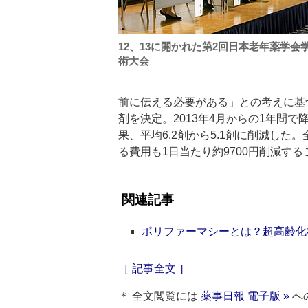
12、13に開かれた第2回日本老年薬学会
術大会
前に伝える必要がある」との考えに基
剤を決定。2013年4月からの1年間
果、平均6.2剤から5.1剤に削減し
る費用も1日当たり約9700円削減す
関連記事
ポリファーマシーとは？超高齢化
［ 記事全文 ］
＊ 全文閲覧には
薬事日報 電子版 »
へ