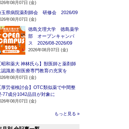
026年08月07日 (金)
埼玉県病院薬剤師会 研修会 2026/09
026年08月07日 (金)
徳島文理大学 徳島薬学
部 オープンキャンパ
ス 2026/08-2026/09
2026年08月07日 (金)
【昭和薬大 神林氏ら】獣医師と薬剤師
に認識差‐獣医療専門教育の充実を
026年08月07日 (金)
【厚労省検討会】OTC類似薬で中間整
理‐77成分1042品目が対象に
026年08月07日 (金)
もっと見る »