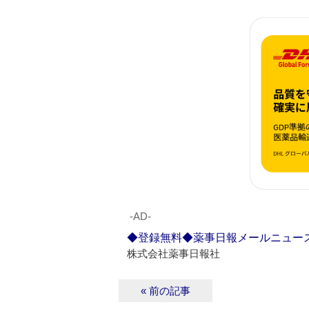
‐AD‐
◆登録無料◆薬事日報メールニュー
株式会社薬事日報社
« 前の記事