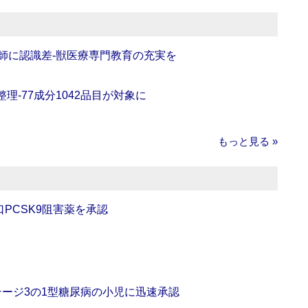
師に認識差‐獣医療専門教育の充実を
理‐77成分1042品目が対象に
もっと見る »
口PCSK9阻害薬を承認
をステージ3の1型糖尿病の小児に迅速承認