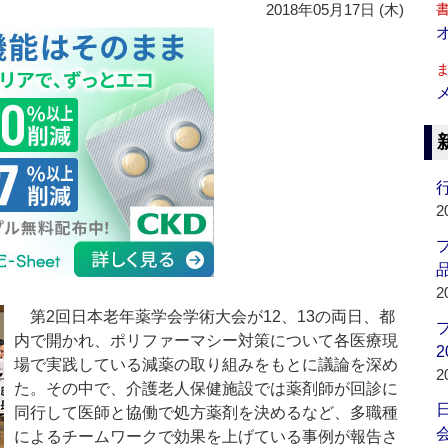
2018年05月17日 (木)
行
2
品
2
第2回日本老年薬学会学術大会が12、13の両日、都
内で開かれ、ポリファーマシー対策について各医療現
2
場で実践している減薬の取り組みをもとに議論を深め
2
た。その中で、介護老人保健施設では薬剤師が回診に
同行して医師と協働で処方薬剤を決めるなど、多職種
会
によるチームワークで効果を上げている事例が報告さ