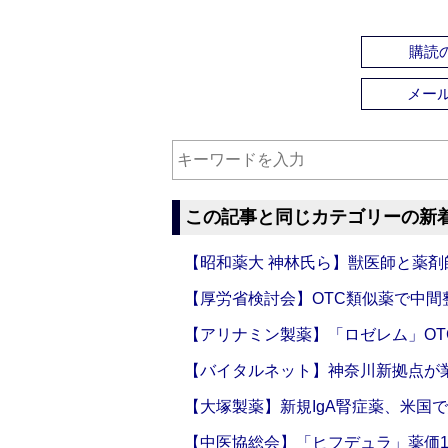
購読の
メー
この記事と同じカテゴリーの新
【昭和薬大 神林氏ら】獣医師と薬剤
【厚労省検討会】OTC類似薬で中間整
【アリナミン製薬】「ロゼレム」OT
【バイタルネット】神奈川新拠点が業
【大塚製薬】新規IgA腎症薬、米国
【中医協総会】「ヒフデュラ」薬価1