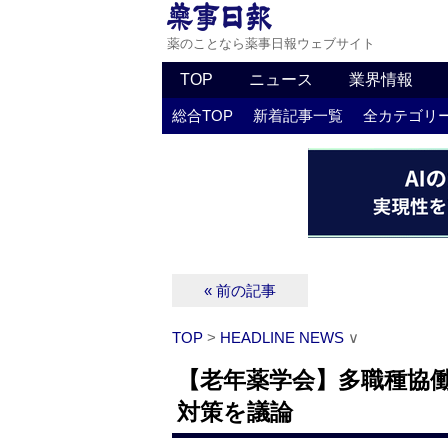
薬のことなら薬事日報ウェブサイト
TOP
ニュース
業界情報
総合TOP
新着記事一覧
全カテゴリ
« 前の記事
TOP
>
HEADLINE NEWS
∨
【老年薬学会】多職種協
対策を議論