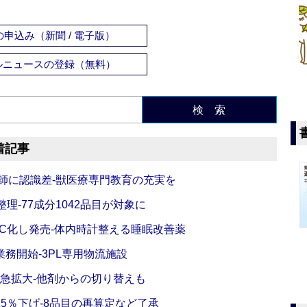
申込み（新聞 / 電子版）
ルニュースの登録（無料）
検 索
着記事
師に認識差‐獣医療専門教育の充実を
理‐77成分1042品目が対象に
C化し発売‐体内時計整える睡眠改善薬
務開始‐3PL専用物流施設
で急拡大‐他剤からの切り替えも
5％下げ‐8品目の再算定など了承