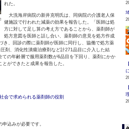
2
れた。
大洗海岸病院の新井克明氏は、同病院の介護老人保
2
学
健施設で行われた減薬の効果を報告した。「医師は処
方に対して足し算の考え方であることから、薬剤師が
処方意図を医師と話し合い、薬剤師の意見を処方作成
づき、回診の際に薬剤師が医師に同行し、協働で処方薬
で降圧剤、消化性潰瘍治療剤など計271品目に介入した結
た。全ての年齢層で服用薬剤数が6品目を下回り、薬剤にかか
ることができたと成果を報告した。
2
社会で求められる薬剤師の役割
2
の申込みが必要です。