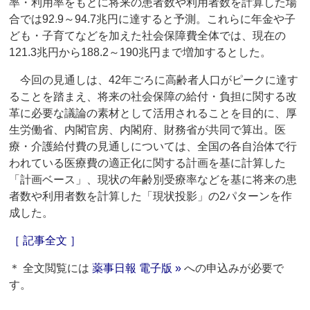
率・利用率をもとに将来の患者数や利用者数を計算した場
合では92.9～94.7兆円に達すると予測。これらに年金や子
ども・子育てなどを加えた社会保障費全体では、現在の
121.3兆円から188.2～190兆円まで増加するとした。
今回の見通しは、42年ごろに高齢者人口がピークに達す
ることを踏まえ、将来の社会保障の給付・負担に関する改
革に必要な議論の素材として活用されることを目的に、厚
生労働省、内閣官房、内閣府、財務省が共同で算出。医
療・介護給付費の見通しについては、全国の各自治体で行
われている医療費の適正化に関する計画を基に計算した
「計画ベース」、現状の年齢別受療率などを基に将来の患
者数や利用者数を計算した「現状投影」の2パターンを作
成した。
［ 記事全文 ］
＊ 全文閲覧には
薬事日報 電子版 »
への申込みが必要で
す。