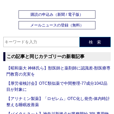
購読の申込み（新聞 / 電子版）
メールニュースの登録（無料）
検 索
この記事と同じカテゴリーの新着記事
【昭和薬大 神林氏ら】獣医師と薬剤師に認識差‐獣医療専
門教育の充実を
【厚労省検討会】OTC類似薬で中間整理‐77成分1042品
目が対象に
【アリナミン製薬】「ロゼレム」OTC化し発売‐体内時計
整える睡眠改善薬
【バイタルネット】神奈川新拠点が業務開始‐3PL専用物