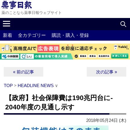
薬のことなら薬事日報ウェブサイト
新着
全カテゴリー
購読・購入・登録
« 前の記事
次の記事 »
TOP
>
HEADLINE NEWS
∨
【政府】社会保障費は190兆円台に‐
2040年度の見通し示す
2018年05月24日 (木)