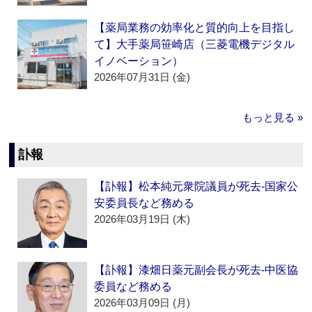
【薬局業務の効率化と質的向上を目指し
て】大手薬局笹崎店（三菱電機デジタル
イノベーション）
2026年07月31日 (金)
もっと見る »
訃報
【訃報】松本純元衆院議員が死去‐国家公
安委員長など務める
2026年03月19日 (木)
【訃報】漆畑日薬元副会長が死去‐中医協
委員など務める
2026年03月09日 (月)