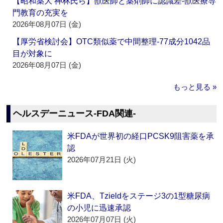
【昭和薬大 神林氏ら】獣医師と薬剤師に認識差‐獣医療専
門教育の充実を
2026年08月07日 (金)
【厚労省検討会】OTC類似薬で中間整理‐77成分1042品
目が対象に
2026年08月07日 (金)
もっと見る »
ヘルスデーニュース‐FDA関連‐
米FDAが世界初の経口PCSK9阻害薬を承
認
2026年07月21日 (火)
米FDA、Tzieldをステージ3の1型糖尿病
の小児に迅速承認
2026年07月07日 (火)