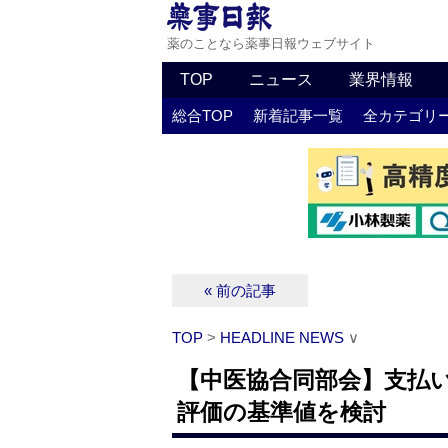
薬のことなら薬事日報ウェブサイト
TOP
ニュース
業界情報
総合TOP
新着記事一覧
全カテゴリ
« 前の記事
TOP
>
HEADLINE NEWS
∨
【中医協合同部会】支払
評価の基準値を検討