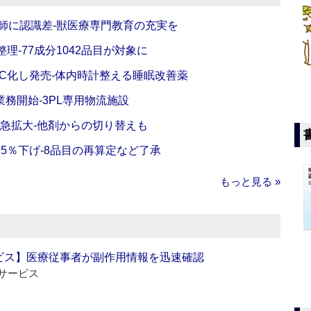
師に認識差‐獣医療専門教育の充実を
理‐77成分1042品目が対象に
C化し発売‐体内時計整える睡眠改善薬
務開始‐3PL専用物流施設
で急拡大‐他剤からの切り替えも
5％下げ‐8品目の再算定など了承
もっと見る »
ビス】医療従事者が副作用情報を迅速確認
サービス