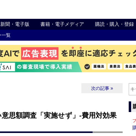
新聞・電子版
書籍・電子メディア
購読・購入・登録
ー一覧
次の記事 »
い意思額調査「実施せず」‐費用対効果