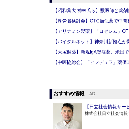
【昭和薬大 神林氏ら】獣医師と薬剤
【厚労省検討会】OTC類似薬で中間整
【アリナミン製薬】「ロゼレム」OT
【バイタルネット】神奈川新拠点が業
【大塚製薬】新規IgA腎症薬、米国
【中医協総会】「ヒフデュラ」薬価1
おすすめ情報
‐AD‐
【日立社会情報サー
株式会社日立社会情報