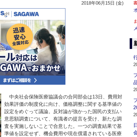
2018年06月15日 (金)
行
2
品
2
中央社会保険医療協議会の合同部会は13日、費用対
効果評価の制度化に向け、価格調整に関する基準値の
2
設定をめぐって議論。反対論が強かった国民の支払い
2
意思額調査について、有識者の提言を受け、新たな調
査を実施しないことで合意した。一つの調査結果で基
会
準値を設定せず、機会費用や現在償還されている医療