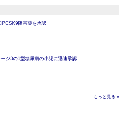
口PCSK9阻害薬を承認
をステージ3の1型糖尿病の小児に迅速承認
もっと見る »