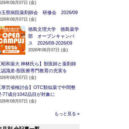
026年08月07日 (金)
埼玉県病院薬剤師会 研修会 2026/09
026年08月07日 (金)
徳島文理大学 徳島薬学
部 オープンキャンパ
ス 2026/08-2026/09
2026年08月07日 (金)
【昭和薬大 神林氏ら】獣医師と薬剤師
に認識差‐獣医療専門教育の充実を
026年08月07日 (金)
【厚労省検討会】OTC類似薬で中間整
理‐77成分1042品目が対象に
026年08月07日 (金)
もっと見る »