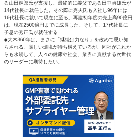
る山田輝郎氏が支援し、最終的に義父である田中貞雄氏が
14代社長に就任した。その際に秀夫氏も入社し96年には
16代社長に就いて現在に至る。再建初年度の売上高90億円
は、現在2500億円までに成長した。そして、17代社長に
子息の秀正氏が就任する
◆大木360年は、まさに「継続は力なり」を改めて思い知
らされる。厳しい環境が待ち構えているが、同社がこれか
らも永続して、人々の健康や社会、業界に貢献する次世代
のリーダーに期待したい。