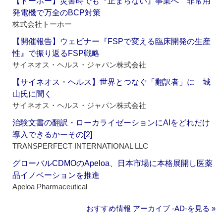
【トーホー】災害時でも『止まらない』事業へ 非常用
発電機で万全のBCP対策
株式会社トーホー
【開催報告】ウェビナー『FSPで変える臨床開発の生産
性』で振り返るFSP戦略
サイネオス・ヘルス・ジャパン株式会社
【サイネオス・ヘルス】世界とつなぐ「翻訳者」に 城
山氏に聞く
サイネオス・ヘルス・ジャパン株式会社
治験文書の翻訳・ローカライゼーションにAIをどれだけ
導入できるかーその[2]
TRANSPERFECT INTERNATIONAL LLC
グローバルCDMOのApeloa、日本市場に本格展開し医薬
品イノベーションを推進
Apeloa Pharmaceutical
おすすめ情報 アーカイブ ‐AD‐を見る »