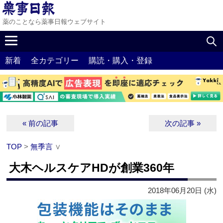
薬のことなら薬事日報ウェブサイト
新着
全カテゴリー
購読・購入・登録
« 前の記事
次の記事 »
TOP
>
無季言
∨
大木ヘルスケアHDが創業360年
2018年06月20日 (水)