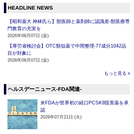
HEADLINE NEWS
【昭和薬大 神林氏ら】獣医師と薬剤師に認識差‐獣医療専
門教育の充実を
2026年08月07日 (金)
【厚労省検討会】OTC類似薬で中間整理‐77成分1042品
目が対象に
2026年08月07日 (金)
もっと見る »
ヘルスデーニュース‐FDA関連‐
米FDAが世界初の経口PCSK9阻害薬を承
認
2026年07月21日 (火)