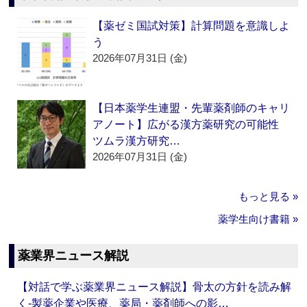
【薬ゼミ国試対策】計算問題を意識しよ
う
2026年07月31日 (金)
【日本薬学生連盟・先輩薬剤師のキャリ
アノート】広がる漢方薬研究の可能性
ツムラ漢方研究…
2026年07月31日 (金)
もっと見る »
薬学生向け書籍 »
薬業界ニュース解説
【対話で学ぶ薬業界ニュース解説】骨太の方針を読み解
く‐製薬企業や医療、薬局・薬剤師への影…