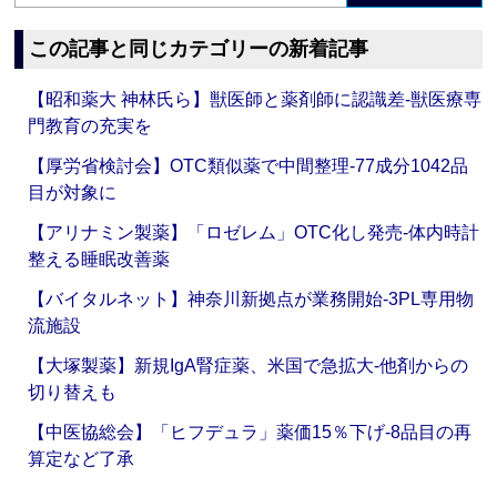
この記事と同じカテゴリーの新着記事
【昭和薬大 神林氏ら】獣医師と薬剤師に認識差‐獣医療専
門教育の充実を
【厚労省検討会】OTC類似薬で中間整理‐77成分1042品
目が対象に
【アリナミン製薬】「ロゼレム」OTC化し発売‐体内時計
整える睡眠改善薬
【バイタルネット】神奈川新拠点が業務開始‐3PL専用物
流施設
【大塚製薬】新規IgA腎症薬、米国で急拡大‐他剤からの
切り替えも
【中医協総会】「ヒフデュラ」薬価15％下げ‐8品目の再
算定など了承