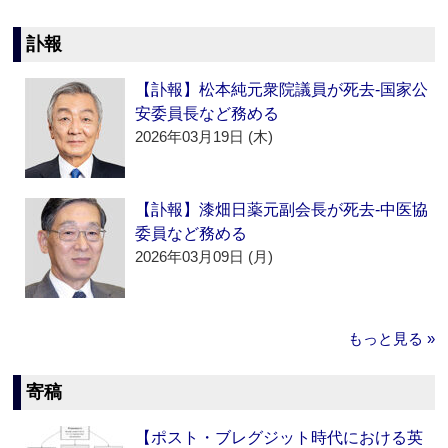
訃報
【訃報】松本純元衆院議員が死去‐国家公
安委員長など務める
2026年03月19日 (木)
【訃報】漆畑日薬元副会長が死去‐中医協
委員など務める
2026年03月09日 (月)
もっと見る »
寄稿
【ポスト・ブレグジット時代における英