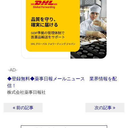
‐AD‐
◆登録無料◆薬事日報メールニュース 業界情報を配
信！
株式会社薬事日報社
« 前の記事
次の記事 »