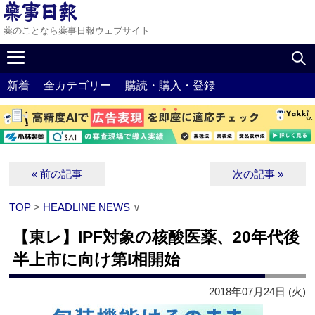
薬のことなら薬事日報ウェブサイト
新着
全カテゴリー
購読・購入・登録
« 前の記事
次の記事 »
TOP
>
HEADLINE NEWS
∨
【東レ】IPF対象の核酸医薬、20年代後
半上市に向け第I相開始
2018年07月24日 (火)