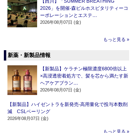
【西川】「SUMMER BREATHING
2026」を開催‐森ビルホスピタリティーコ
ーポレーションとエステ…
2026年08月07日 (金)
もっと見る »
新薬・新製品情報
【新製品】ケラチン極限濃度6800倍以上
×高浸透密着処方で、髪を芯から満たす新
ヘアケアブラン…
2026年08月07日 (金)
【新製品】ハイゼントラを新発売‐高用量化で投与本数削
減 CSLベーリング
2026年08月07日 (金)
もっと見る »