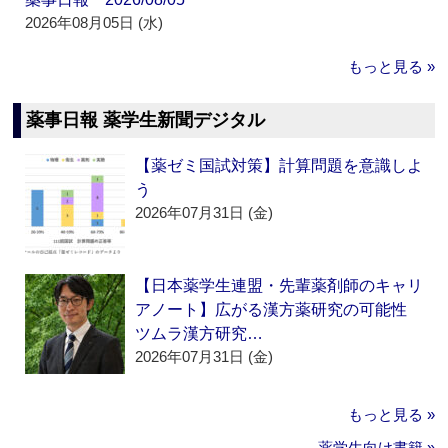
2026年08月05日 (水)
もっと見る »
薬事日報 薬学生新聞デジタル
【薬ゼミ国試対策】計算問題を意識しよ
う
2026年07月31日 (金)
【日本薬学生連盟・先輩薬剤師のキャリ
アノート】広がる漢方薬研究の可能性
ツムラ漢方研究…
2026年07月31日 (金)
もっと見る »
薬学生向け書籍 »