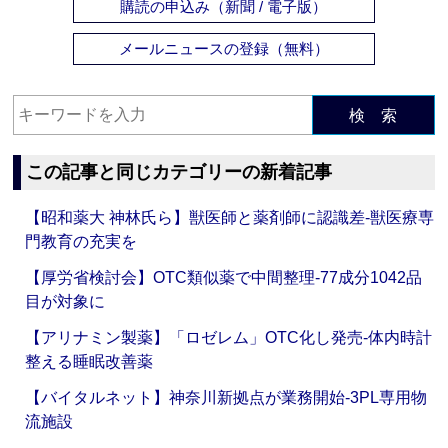
購読の申込み（新聞 / 電子版）
メールニュースの登録（無料）
検 索
この記事と同じカテゴリーの新着記事
【昭和薬大 神林氏ら】獣医師と薬剤師に認識差‐獣医療専
門教育の充実を
【厚労省検討会】OTC類似薬で中間整理‐77成分1042品
目が対象に
【アリナミン製薬】「ロゼレム」OTC化し発売‐体内時計
整える睡眠改善薬
【バイタルネット】神奈川新拠点が業務開始‐3PL専用物
流施設