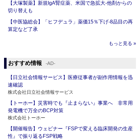
【大塚製薬】新規IgA腎症薬、米国で急拡大‐他剤からの
切り替えも
【中医協総会】「ヒフデュラ」薬価15％下げ‐8品目の再
算定など了承
もっと見る »
おすすめ情報
‐AD‐
【日立社会情報サービス】医療従事者が副作用情報を迅
速確認
株式会社日立社会情報サービス
【トーホー】災害時でも『止まらない』事業へ 非常用
発電機で万全のBCP対策
株式会社トーホー
【開催報告】ウェビナー『FSPで変える臨床開発の生産
性』で振り返るFSP戦略