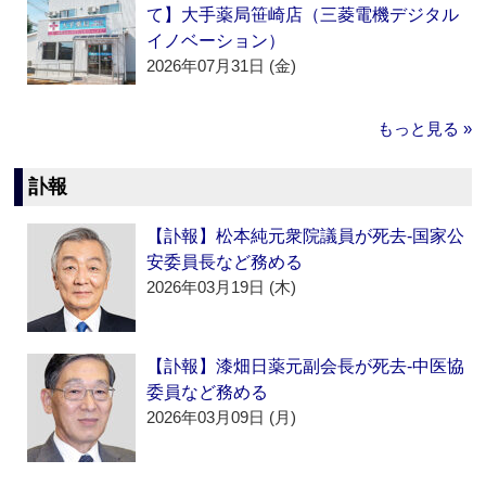
て】大手薬局笹崎店（三菱電機デジタル
イノベーション）
2026年07月31日 (金)
もっと見る »
訃報
【訃報】松本純元衆院議員が死去‐国家公
安委員長など務める
2026年03月19日 (木)
【訃報】漆畑日薬元副会長が死去‐中医協
委員など務める
2026年03月09日 (月)