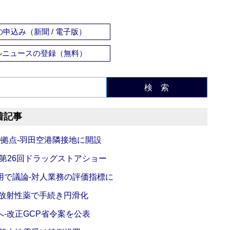
申込み（新聞 / 電子版）
ルニュースの登録（無料）
検 索
着記事
O拠点‐羽田空港隣接地に開設
‐第26回ドラッグストアショー
活用で議論‐対人業務の評価指標に
‐放射性薬で手続き円滑化
‐改正GCP省令案を公表