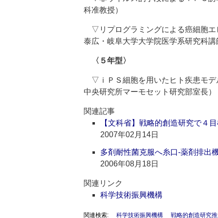
科准教授）
▽リプログラミングによる癌細胞エ
泰広・岐阜大学大学院医学系研究科講
〈５年型〉
▽ｉＰＳ細胞を用いたヒト疾患モデ
中央研究所マーモセット研究部室長）
関連記事
【文科省】戦略的創造研究で４目
2007年02月14日
多剤耐性菌克服へ糸口‐薬剤排出
2006年08月18日
関連リンク
科学技術振興機構
関連検索:
科学技術振興機構
戦略的創造研究推