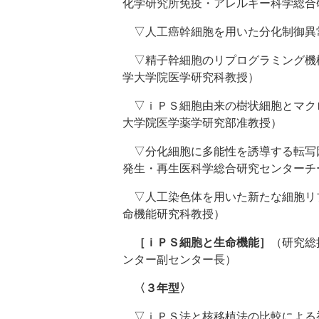
化学研究所免疫・アレルギー科学総合
▽人工癌幹細胞を用いた分化制御異
▽精子幹細胞のリプログラミング機
学大学院医学研究科教授）
▽ｉＰＳ細胞由来の樹状細胞とマク
大学院医学薬学研究部准教授）
▽分化細胞に多能性を誘導する転写
発生・再生医科学総合研究センターチ
▽人工染色体を用いた新たな細胞リ
命機能研究科教授）
［ｉＰＳ細胞と生命機能］
（研究総
ンター副センター長）
〈３年型〉
▽ｉＰＳ法と核移植法の比較による