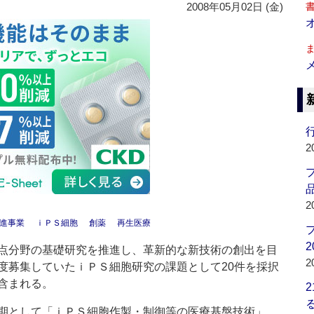
2008年05月02日 (金)
行
2
品
2
進事業
ｉＰＳ細胞
創薬
再生医療
2
点分野の基礎研究を推進し、革新的な新技術の創出を目
2
度募集していたｉＰＳ細胞研究の課題として20件を採択
含まれる。
期として「ｉＰＳ細胞作製・制御等の医療基盤技術」