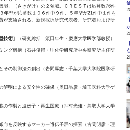
機能」（さきがけ）の２領域。ＣＲＥＳＴは応募数76件
2
に３年型が応募数１０６件中９件、５年型が21件中１件を
費が支給される。新規採択研究代表者、研究者および研
2
盤技術］
（研究総括：須田年生・慶應大学医学部教授）
ミング機構（石井俊輔・理化学研究所中央研究所主任研
2
とその制御法の創出（岩間厚志・千葉大学大学院医学研
の解明による安全性の確保（奥田晶彦・埼玉医科大学ゲ
胞の作製と遺伝子・再生医療（押村光雄・鳥取大学大学
傾向を反映するマーカー遺伝子群の探索（古関明彦・理