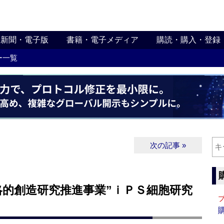
新聞・電子版
書籍・電子メディア
購読・購入・登録
ー一覧
次の記事 »
的創造研究推進事業”ｉＰＳ細胞研究