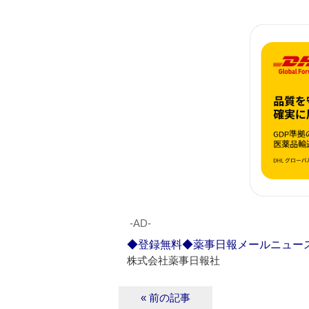
‐AD‐
◆登録無料◆薬事日報メールニュー
株式会社薬事日報社
« 前の記事