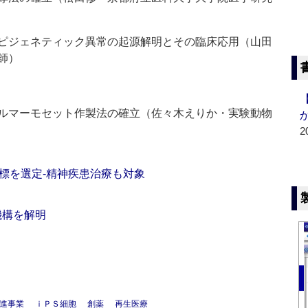
ピジェネティック異常の起源解明とその臨床応用（山田
師）
ルマーモセット作製法の確立（佐々木えりか・実験動物
2
標を選定‐精神疾患治療も対象
機構を解明
進事業
ｉＰＳ細胞
創薬
再生医療