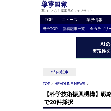
薬のことなら薬事日報ウェブサイト
TOP
ニュース
業界情報
総合TOP
新着記事一覧
全カテゴリ
« 前の記事
TOP
>
HEADLINE NEWS
∨
【科学技術振興機構】戦略
で20件採択