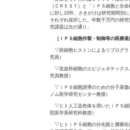
（ＣＲＥＳＴ）と「ｉＰＳ細胞と生命
に対し10件、さきがけは研究期間別
それぞれ採択した。年数千万円の研究
究課題は次の通り。
［ｉＰＳ細胞作製・制御等の医療基
▽胚細胞ヒストンによるリプログラ
究員）
▽造血幹細胞のエピジェネティクス
究員教授）
▽ｉＰＳ細胞誘導のための分子基盤
ノム医学研究センター教授）
▽ヒト人工染色体を用いたｉＰＳ細
院医学系研究科教授）
▽ヒトｉＰＳ細胞の分化能と腫瘍化