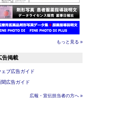
もっと見る »
広告掲載
ウェブ広告ガイド
新聞広告ガイド
広報・宣伝担当者の方へ »