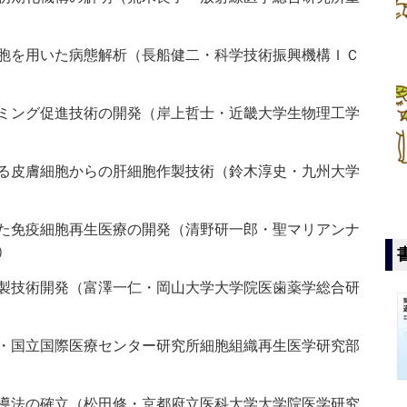
胞を用いた病態解析（長船健二・科学技術振興機構ＩＣ
ミング促進技術の開発（岸上哲士・近畿大学生物理工学
る皮膚細胞からの肝細胞作製技術（鈴木淳史・九州大学
た免疫細胞再生医療の開発（清野研一郎・聖マリアンナ
）
製技術開発（富澤一仁・岡山大学大学院医歯薬学総合研
・国立国際医療センター研究所細胞組織再生医学研究部
導法の確立（松田修・京都府立医科大学大学院医学研究