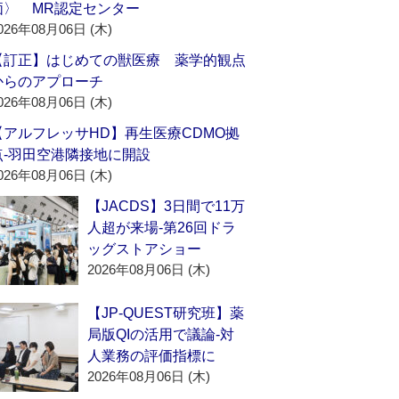
価〉 MR認定センター
026年08月06日 (木)
【訂正】はじめての獣医療 薬学的観点
からのアプローチ
026年08月06日 (木)
【アルフレッサHD】再生医療CDMO拠
点‐羽田空港隣接地に開設
026年08月06日 (木)
【JACDS】3日間で11万
人超が来場‐第26回ドラ
ッグストアショー
2026年08月06日 (木)
【JP-QUEST研究班】薬
局版QIの活用で議論‐対
人業務の評価指標に
2026年08月06日 (木)