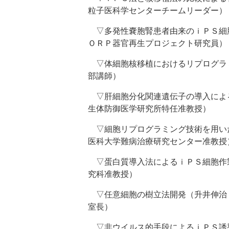
粒子医科学センターチームリーダー）
▽多発性嚢胞腎患者由来のｉＰＳ細
ＯＲＰ器官再生プロジェクト研究員）
▽体細胞核移植におけるリプログラ
部講師）
▽肝細胞分化関連遺伝子の導入によ
生体防御医学研究所特任准教授）
▽細胞リプログラミング技術を用い
医科大学難病治療研究センター准教授
▽蛋白質導入法によるｉＰＳ細胞作
究科准教授）
▽任意細胞の樹立法開発（升井伸治
室長）
▽非ウイルス的手段によるｉＰＳ誘