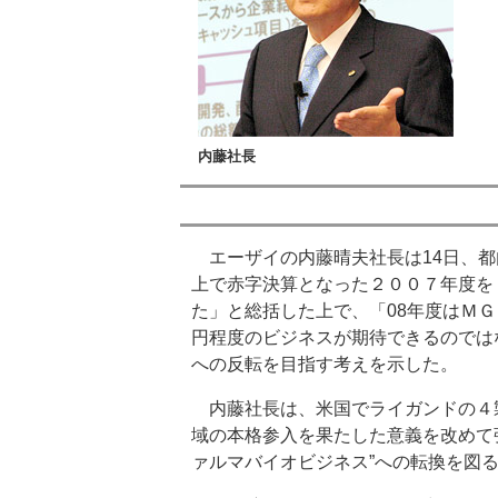
内藤社長
エーザイの内藤晴夫社長は14日、都
上で赤字決算となった２００７年度を
た」と総括した上で、「08年度はＭ
円程度のビジネスが期待できるのでは
への反転を目指す考えを示した。
内藤社長は、米国でライガンドの４
域の本格参入を果たした意義を改めて
ァルマバイオビジネス”への転換を図