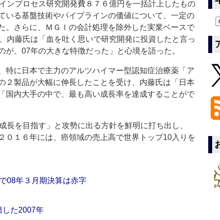
インプロセス研究開発費８７６億円を一括計上したもの
ている基盤技術やパイプラインの価値について、一定の
た。さらに、ＭＧＩの会計処理を除外した実業ベースで
り、内藤氏は「血を吐く思いで研究開発に投資したと言っ
のが、07年の大きな特徴だった」と心境を語った。
、特に日本で主力のアルツハイマー型認知症治療薬「ア
の２製品が大幅に伸長したことを受け、内藤氏は「日本
「国内大手の中で、最も高い成長率を達成することがで
成長を目指す」と攻勢に出る方針を鮮明に打ち出し、
２０１６年には、癌領域の売上高で世界トップ10入りを
で08年３月期決算は赤字
した2007年