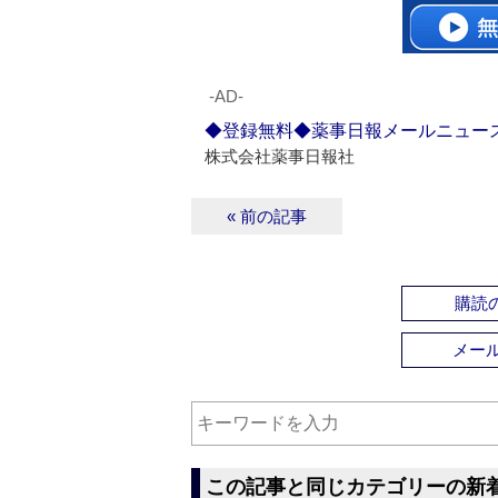
‐AD‐
◆登録無料◆薬事日報メールニュー
株式会社薬事日報社
« 前の記事
購読の
メー
この記事と同じカテゴリーの新