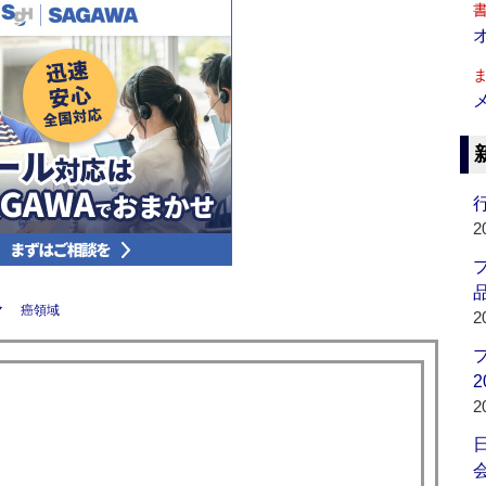
行
2
品
マ
癌領域
2
2
2
会