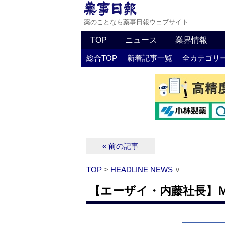
薬のことなら薬事日報ウェブサイト
TOP
ニュース
業界情報
総合TOP
新着記事一覧
全カテゴリ
« 前の記事
TOP
>
HEADLINE NEWS
∨
【エーザイ・内藤社長】