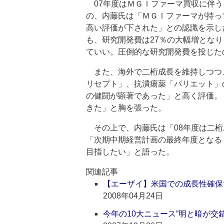
07年度はＭＧＩファーマ買収に伴う
の、内藤氏は「ＭＧＩファーマが持っ
高い評価が下された」との認識を示し
も、研究開発費は27％の大幅増とな
ていい。圧倒的な研究開発費を投じた
また、海外で二桁成長を維持しつつ
リセプト」、抗潰瘍薬「パリエット」
の健闘が顕著であった」と高く評価。
きた」と胸を張った。
その上で、内藤氏は「08年度は二桁
「次期中期経営計画の最終年度となる
目指したい」と語った。
関連記事
【エーザイ】米国での成長性確保
2008年04月24日
今年の10大ニュース”明と暗が交錯