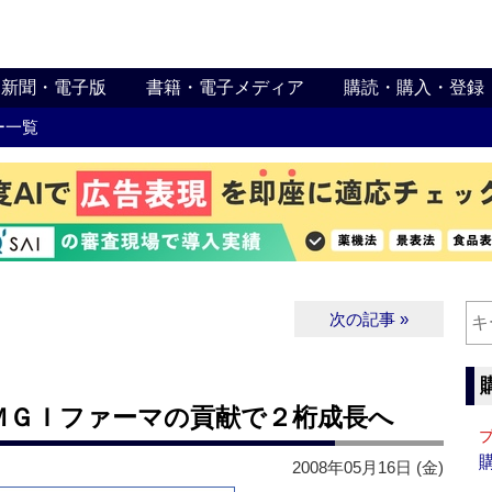
新聞・電子版
書籍・電子メディア
購読・購入・登録
ー一覧
次の記事 »
ＭＧＩファーマの貢献で２桁成長へ
2008年05月16日 (金)