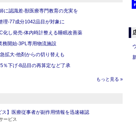
師に認識差‐獣医療専門教育の充実を
理‐77成分1042品目が対象に
C化し発売‐体内時計整える睡眠改善薬
務開始‐3PL専用物流施設
で急拡大‐他剤からの切り替えも
5％下げ‐8品目の再算定など了承
もっと見る »
ビス】医療従事者が副作用情報を迅速確認
サービス