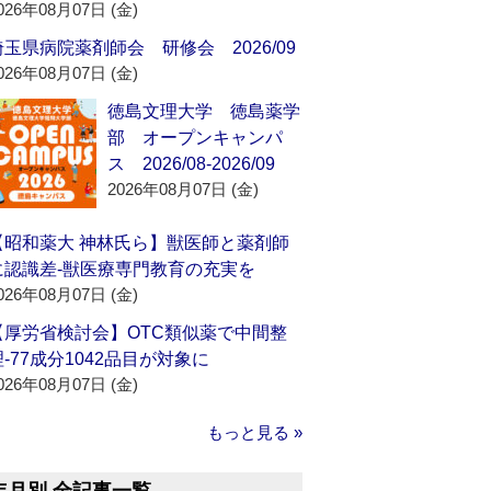
026年08月07日 (金)
埼玉県病院薬剤師会 研修会 2026/09
026年08月07日 (金)
徳島文理大学 徳島薬学
部 オープンキャンパ
ス 2026/08-2026/09
2026年08月07日 (金)
【昭和薬大 神林氏ら】獣医師と薬剤師
に認識差‐獣医療専門教育の充実を
026年08月07日 (金)
【厚労省検討会】OTC類似薬で中間整
理‐77成分1042品目が対象に
026年08月07日 (金)
もっと見る »