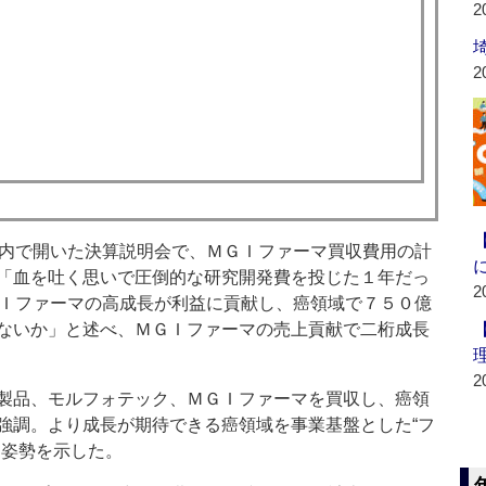
2
2
内で開いた決算説明会で、ＭＧＩファーマ買収費用の計
「血を吐く思いで圧倒的な研究開発費を投じた１年だっ
2
ＧＩファーマの高成長が利益に貢献し、癌領域で７５０億
ないか」と述べ、ＭＧＩファーマの売上貢献で二桁成長
2
製品、モルフォテック、ＭＧＩファーマを買収し、癌領
強調。より成長が期待できる癌領域を事業基盤とした“フ
る姿勢を示した。