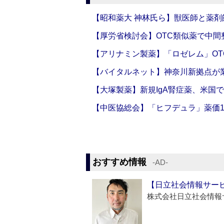
【昭和薬大 神林氏ら】獣医師と薬剤
【厚労省検討会】OTC類似薬で中間整
【アリナミン製薬】「ロゼレム」OT
【バイタルネット】神奈川新拠点が業
【大塚製薬】新規IgA腎症薬、米国
【中医協総会】「ヒフデュラ」薬価1
おすすめ情報
‐AD‐
【日立社会情報サー
株式会社日立社会情報