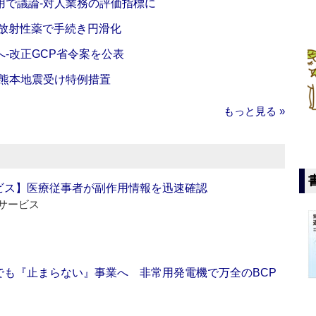
活用で議論‐対人業務の評価指標に
‐放射性薬で手続き円滑化
‐改正GCP省令案を公表
‐熊本地震受け特例措置
もっと見る »
ビス】医療従事者が副作用情報を迅速確認
サービス
でも『止まらない』事業へ 非常用発電機で万全のBCP