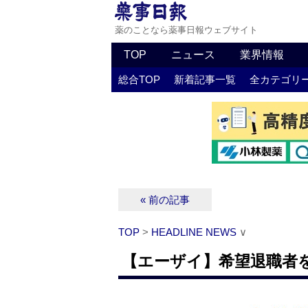
薬のことなら薬事日報ウェブサイト
TOP
ニュース
業界情報
総合TOP
新着記事一覧
全カテゴリ
« 前の記事
TOP
>
HEADLINE NEWS
∨
【エーザイ】希望退職者を