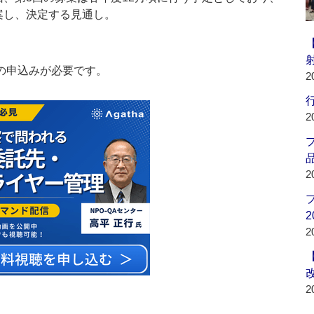
案し、決定する見通し。
の申込みが必要です。
2
行
2
品
2
2
2
2