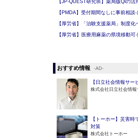
【JP-QUEST研究班】薬局版QIの
【PMDA】受付期間なしに事前相談
【厚労省】「治験支援薬局」制度化へ
【厚労省】医療用麻薬の県境移動可
おすすめ情報
‐AD‐
【日立社会情報サー
株式会社日立社会情報
【トーホー】災害時
対策
株式会社トーホー