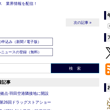
ス 業界情報を配信！
次の記事 »
申込み（新聞 / 電子版）
ルニュースの登録（無料）
検 索
着記事
O拠点‐羽田空港隣接地に開設
‐第26回ドラッグストアショー