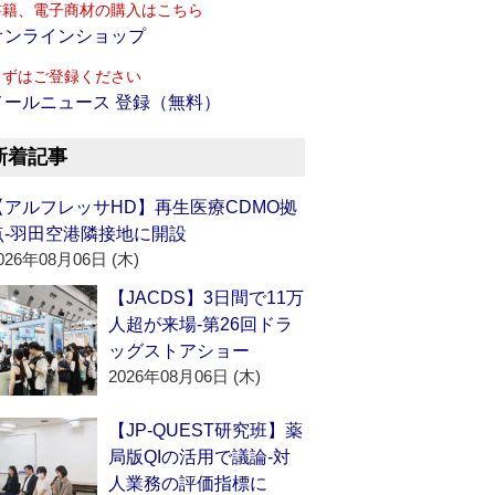
書籍、電子商材の購入はこちら
オンラインショップ
まずはご登録ください
メールニュース 登録（無料）
新着記事
【アルフレッサHD】再生医療CDMO拠
点‐羽田空港隣接地に開設
026年08月06日 (木)
【JACDS】3日間で11万
人超が来場‐第26回ドラ
ッグストアショー
2026年08月06日 (木)
【JP-QUEST研究班】薬
局版QIの活用で議論‐対
人業務の評価指標に