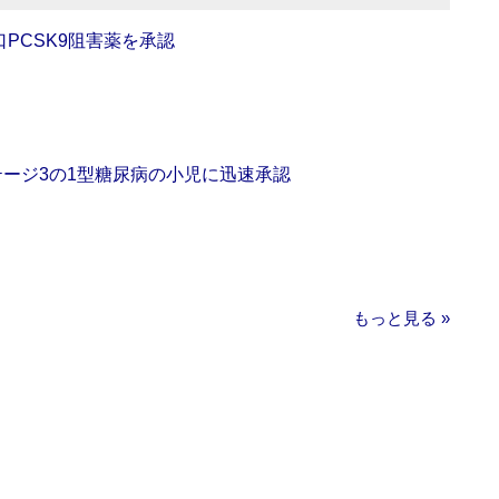
口PCSK9阻害薬を承認
をステージ3の1型糖尿病の小児に迅速承認
もっと見る »