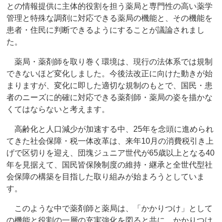
との情報提供に主体的役割を担う薬局と専門性の高い薬学
管理と特殊な調剤に対応できる薬局の機能と、その機能を
患者・住民に判断できるようにすることが議論されまし
た。
薬局・薬剤師を取り巻く環境は、現行の法体系では規制
できないほど変化しました。今後法改正に向けた動きが始
まりますが、変化に即した適切な規制のもとで、国民・患
者のニーズに的確に対応できる薬剤師・薬局の姿を描かな
くてはならないと考えます。
高齢化と人口減少が加速する中、25年を念頭に進められ
てきた社会保障・税一体改革は、来年10月の消費税引き上
げで区切りを迎え、団塊ジュニア世代が65歳以上となる40
年を見据えて、国民皆保険制度の維持・継承と全世代型社
会保障の構築を目指した取り組みが始まろうとしていま
す。
このような中で薬剤師と薬局は、「かかりつけ」として
の機能と役割の一層の充実強化を図ると共に、かかりつけ