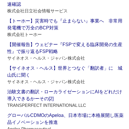
速確認
株式会社日立社会情報サービス
【トーホー】災害時でも『止まらない』事業へ 非常用
発電機で万全のBCP対策
株式会社トーホー
【開催報告】ウェビナー『FSPで変える臨床開発の生産
性』で振り返るFSP戦略
サイネオス・ヘルス・ジャパン株式会社
【サイネオス・ヘルス】世界とつなぐ「翻訳者」に 城
山氏に聞く
サイネオス・ヘルス・ジャパン株式会社
治験文書の翻訳・ローカライゼーションにAIをどれだけ
導入できるかーその[2]
TRANSPERFECT INTERNATIONAL LLC
グローバルCDMOのApeloa、日本市場に本格展開し医薬
品イノベーションを推進
Apeloa Pharmaceutical