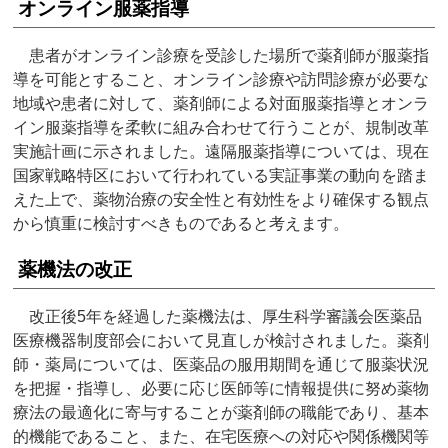
オンライン服薬指導
患者がオンライン診療を受診した場所で薬剤師が服薬指
導を可能とすること、オンライン診療や訪問診療が必要な
地域や患者に対して、薬剤師による対面服薬指導とオンラ
イン服薬指導を柔軟に組み合わせて行うことが、規制改革
実施計画に示されました。遠隔服薬指導については、現在
国家戦略特区において行われている実証事業の動向を踏ま
えた上で、薬物治療の安全性と有効性をより確保する観点
から慎重に検討すべきものであると考えます。
薬機法の改正
改正後5年を経過した薬機法は、厚生科学審議会医薬品
医療機器制度部会において見直しが検討されました。薬剤
師・薬局については、医薬品の服用期間を通じて服薬状況
を把握・指導し、必要に応じ医師等に情報提供に努め薬物
療法の最適化に寄与することが薬剤師の職能であり、基本
的機能であること、また、在宅医療への対応や関係機関等