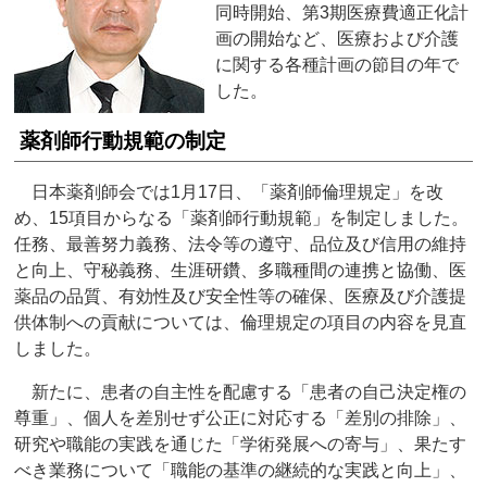
同時開始、第3期医療費適正化計
画の開始など、医療および介護
に関する各種計画の節目の年で
した。
薬剤師行動規範の制定
日本薬剤師会では1月17日、「薬剤師倫理規定」を改
め、15項目からなる「薬剤師行動規範」を制定しました。
任務、最善努力義務、法令等の遵守、品位及び信用の維持
と向上、守秘義務、生涯研鑽、多職種間の連携と協働、医
薬品の品質、有効性及び安全性等の確保、医療及び介護提
供体制への貢献については、倫理規定の項目の内容を見直
しました。
新たに、患者の自主性を配慮する「患者の自己決定権の
尊重」、個人を差別せず公正に対応する「差別の排除」、
研究や職能の実践を通じた「学術発展への寄与」、果たす
べき業務について「職能の基準の継続的な実践と向上」、