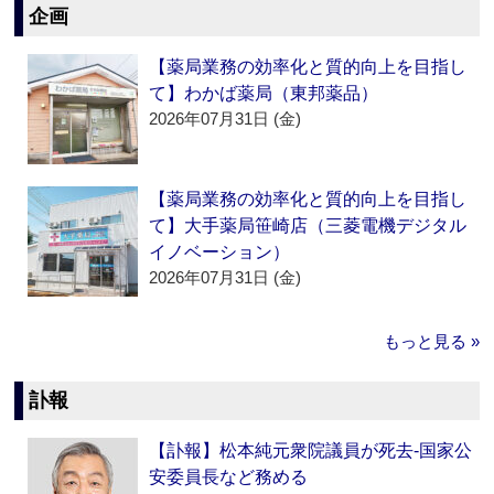
企画
【薬局業務の効率化と質的向上を目指し
て】わかば薬局（東邦薬品）
2026年07月31日 (金)
【薬局業務の効率化と質的向上を目指し
て】大手薬局笹崎店（三菱電機デジタル
イノベーション）
2026年07月31日 (金)
もっと見る »
訃報
【訃報】松本純元衆院議員が死去‐国家公
安委員長など務める