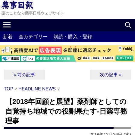
薬のことなら薬事日報ウェブサイト
新着
全カテゴリー
購読・購入・登録
« 前の記事
次の記事 »
TOP
>
HEADLINE NEWS
∨
【2018年回顧と展望】薬剤師としての
自覚持ち地域での役割果たす‐日薬専務
理事
2018年12月26日 (水)