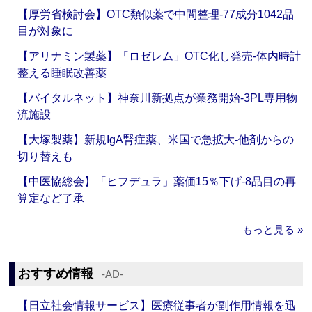
【厚労省検討会】OTC類似薬で中間整理‐77成分1042品
目が対象に
【アリナミン製薬】「ロゼレム」OTC化し発売‐体内時計
整える睡眠改善薬
【バイタルネット】神奈川新拠点が業務開始‐3PL専用物
流施設
【大塚製薬】新規IgA腎症薬、米国で急拡大‐他剤からの
切り替えも
【中医協総会】「ヒフデュラ」薬価15％下げ‐8品目の再
算定など了承
もっと見る »
おすすめ情報
‐AD‐
【日立社会情報サービス】医療従事者が副作用情報を迅