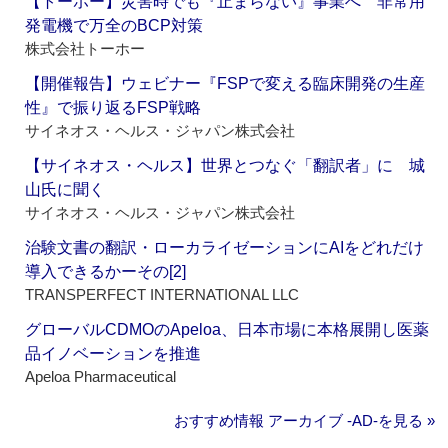
【トーホー】災害時でも『止まらない』事業へ 非常用
発電機で万全のBCP対策
株式会社トーホー
【開催報告】ウェビナー『FSPで変える臨床開発の生産
性』で振り返るFSP戦略
サイネオス・ヘルス・ジャパン株式会社
【サイネオス・ヘルス】世界とつなぐ「翻訳者」に 城
山氏に聞く
サイネオス・ヘルス・ジャパン株式会社
治験文書の翻訳・ローカライゼーションにAIをどれだけ
導入できるかーその[2]
TRANSPERFECT INTERNATIONAL LLC
グローバルCDMOのApeloa、日本市場に本格展開し医薬
品イノベーションを推進
Apeloa Pharmaceutical
おすすめ情報 アーカイブ ‐AD‐を見る »