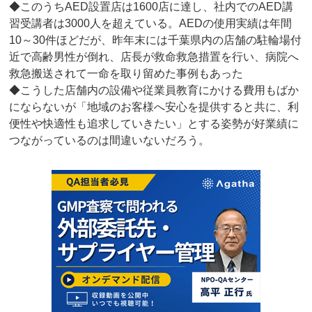
◆このうちAED設置店は1600店に達し、社内でのAED講
習受講者は3000人を超えている。AEDの使用実績は年間
10～30件ほどだが、昨年末には千葉県内の店舗の駐輪場付
近で高齢男性が倒れ、店長が救命救急措置を行い、病院へ
救急搬送されて一命を取り留めた事例もあった
◆こうした店舗内の設備や従業員教育にかける費用もばか
にならないが「地域のお客様へ安心を提供すると共に、利
便性や快適性も追求していきたい」とする姿勢が好業績に
つながっているのは間違いないだろう。