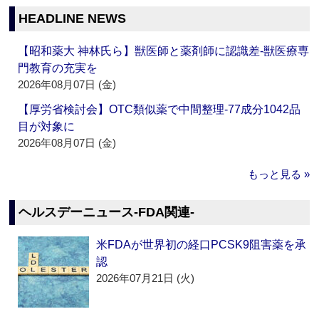
HEADLINE NEWS
【昭和薬大 神林氏ら】獣医師と薬剤師に認識差‐獣医療専
門教育の充実を
2026年08月07日 (金)
【厚労省検討会】OTC類似薬で中間整理‐77成分1042品
目が対象に
2026年08月07日 (金)
もっと見る »
ヘルスデーニュース‐FDA関連‐
米FDAが世界初の経口PCSK9阻害薬を承
認
2026年07月21日 (火)