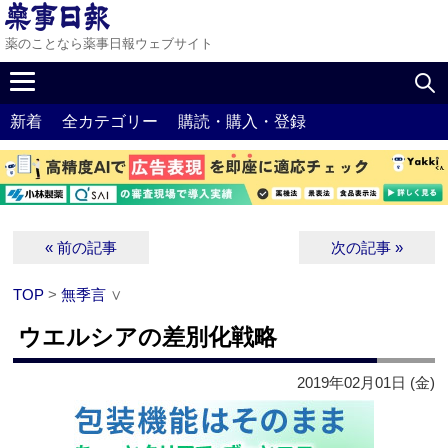
薬のことなら薬事日報ウェブサイト
新着
全カテゴリー
購読・購入・登録
« 前の記事
次の記事 »
TOP
>
無季言
∨
ウエルシアの差別化戦略
2019年02月01日 (金)