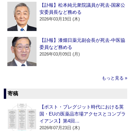
【訃報】松本純元衆院議員が死去‐国家公
安委員長など務める
2026年03月19日 (木)
【訃報】漆畑日薬元副会長が死去‐中医協
委員など務める
2026年03月09日 (月)
もっと見る »
寄稿
【ポスト・ブレグジット時代における英
国・EUの医薬品市場アクセスとコンプラ
イアンス】第4回…
2026年07月23日 (木)