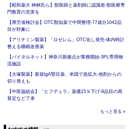
【昭和薬大 神林氏ら】獣医師と薬剤師に認識差‐獣医療専
門教育の充実を
【厚労省検討会】OTC類似薬で中間整理‐77成分1042品
目が対象に
【アリナミン製薬】「ロゼレム」OTC化し発売‐体内時計
整える睡眠改善薬
【バイタルネット】神奈川新拠点が業務開始‐3PL専用物
流施設
【大塚製薬】新規IgA腎症薬、米国で急拡大‐他剤からの
切り替えも
【中医協総会】「ヒフデュラ」薬価15％下げ‐8品目の再
算定など了承
もっと見る »