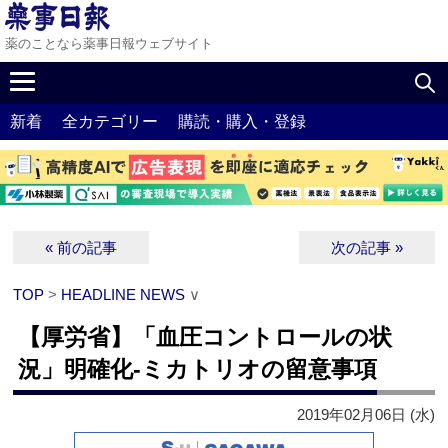
薬のことなら薬事日報ウェブサイト
新着
全カテゴリー
購読・購入・登録
« 前の記事
次の記事 »
TOP
>
HEADLINE NEWS
∨
【厚労省】「血圧コントロールの状
況」明確化‐ミカトリオの留意事項
2019年02月06日 (水)