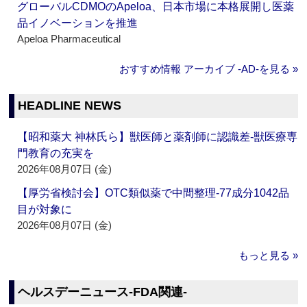
グローバルCDMOのApeloa、日本市場に本格展開し医薬
品イノベーションを推進
Apeloa Pharmaceutical
おすすめ情報 アーカイブ ‐AD‐を見る »
HEADLINE NEWS
【昭和薬大 神林氏ら】獣医師と薬剤師に認識差‐獣医療専
門教育の充実を
2026年08月07日 (金)
【厚労省検討会】OTC類似薬で中間整理‐77成分1042品
目が対象に
2026年08月07日 (金)
もっと見る »
ヘルスデーニュース‐FDA関連‐