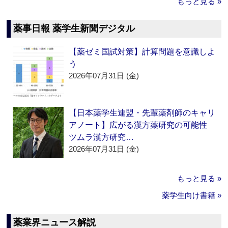
もっと見る »
薬事日報 薬学生新聞デジタル
【薬ゼミ国試対策】計算問題を意識しよ
う
2026年07月31日 (金)
【日本薬学生連盟・先輩薬剤師のキャリ
アノート】広がる漢方薬研究の可能性
ツムラ漢方研究…
2026年07月31日 (金)
もっと見る »
薬学生向け書籍 »
薬業界ニュース解説