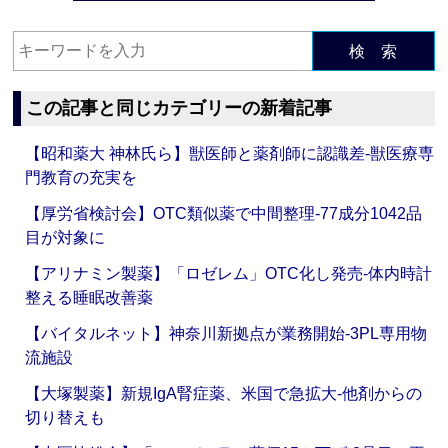
検 索
この記事と同じカテゴリーの新着記事
【昭和薬大 神林氏ら】獣医師と薬剤師に認識差‐獣医療専
門教育の充実を
【厚労省検討会】OTC類似薬で中間整理‐77成分1042品
目が対象に
【アリナミン製薬】「ロゼレム」OTC化し発売‐体内時計
整える睡眠改善薬
【バイタルネット】神奈川新拠点が業務開始‐3PL専用物
流施設
【大塚製薬】新規IgA腎症薬、米国で急拡大‐他剤からの
切り替えも