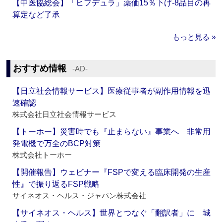
【中医協総会】「ヒフデュラ」薬価15％下げ‐8品目の再
算定など了承
もっと見る »
おすすめ情報
‐AD‐
【日立社会情報サービス】医療従事者が副作用情報を迅
速確認
株式会社日立社会情報サービス
【トーホー】災害時でも『止まらない』事業へ 非常用
発電機で万全のBCP対策
株式会社トーホー
【開催報告】ウェビナー『FSPで変える臨床開発の生産
性』で振り返るFSP戦略
サイネオス・ヘルス・ジャパン株式会社
【サイネオス・ヘルス】世界とつなぐ「翻訳者」に 城