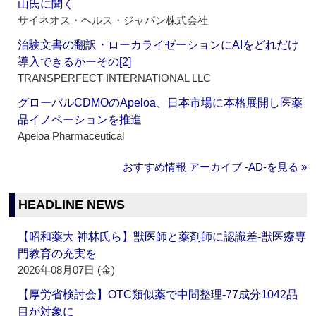
山氏に聞く
サイネオス・ヘルス・ジャパン株式会社
治験文書の翻訳・ローカライゼーションにAIをどれだけ
導入できるかーその[2]
TRANSPERFECT INTERNATIONAL LLC
グローバルCDMOのApeloa、日本市場に本格展開し医薬
品イノベーションを推進
Apeloa Pharmaceutical
おすすめ情報 アーカイブ ‐AD‐を見る »
HEADLINE NEWS
【昭和薬大 神林氏ら】獣医師と薬剤師に認識差‐獣医療専
門教育の充実を
2026年08月07日 (金)
【厚労省検討会】OTC類似薬で中間整理‐77成分1042品
目が対象に