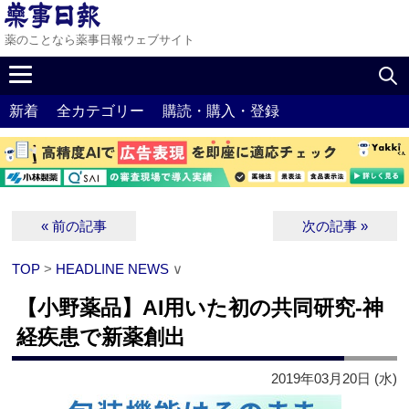
薬のことなら薬事日報ウェブサイト
新着
全カテゴリー
購読・購入・登録
« 前の記事
次の記事 »
TOP
>
HEADLINE NEWS
∨
【小野薬品】AI用いた初の共同研究‐神
経疾患で新薬創出
2019年03月20日 (水)