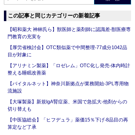
この記事と同じカテゴリーの新着記事
【昭和薬大 神林氏ら】獣医師と薬剤師に認識差‐獣医療専
門教育の充実を
【厚労省検討会】OTC類似薬で中間整理‐77成分1042品
目が対象に
【アリナミン製薬】「ロゼレム」OTC化し発売‐体内時計
整える睡眠改善薬
【バイタルネット】神奈川新拠点が業務開始‐3PL専用物
流施設
【大塚製薬】新規IgA腎症薬、米国で急拡大‐他剤からの
切り替えも
【中医協総会】「ヒフデュラ」薬価15％下げ‐8品目の再
算定など了承