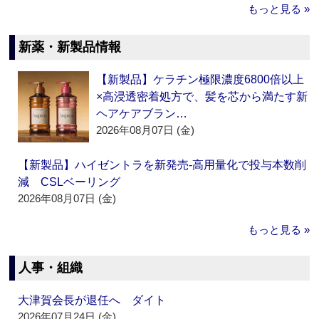
もっと見る »
新薬・新製品情報
【新製品】ケラチン極限濃度6800倍以上
×高浸透密着処方で、髪を芯から満たす新
ヘアケアブラン…
2026年08月07日 (金)
【新製品】ハイゼントラを新発売‐高用量化で投与本数削
減 CSLベーリング
2026年08月07日 (金)
もっと見る »
人事・組織
大津賀会長が退任へ ダイト
2026年07月24日 (金)