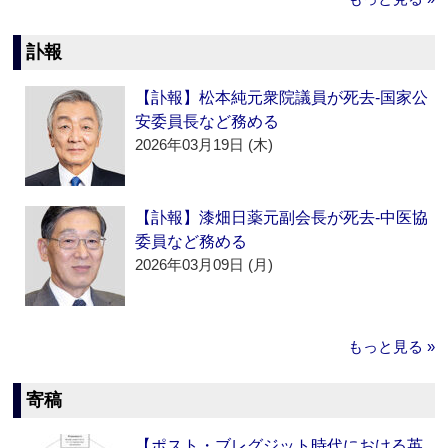
訃報
【訃報】松本純元衆院議員が死去‐国家公
安委員長など務める
2026年03月19日 (木)
【訃報】漆畑日薬元副会長が死去‐中医協
委員など務める
2026年03月09日 (月)
もっと見る »
寄稿
【ポスト・ブレグジット時代における英