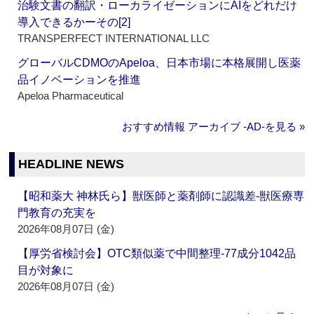
治験文書の翻訳・ローカライゼーションにAIをどれだけ
導入できるかーその[2]
TRANSPERFECT INTERNATIONAL LLC
グローバルCDMOのApeloa、日本市場に本格展開し医薬
品イノベーションを推進
Apeloa Pharmaceutical
おすすめ情報 アーカイブ ‐AD‐を見る »
HEADLINE NEWS
【昭和薬大 神林氏ら】獣医師と薬剤師に認識差‐獣医療専
門教育の充実を
2026年08月07日 (金)
【厚労省検討会】OTC類似薬で中間整理‐77成分1042品
目が対象に
2026年08月07日 (金)