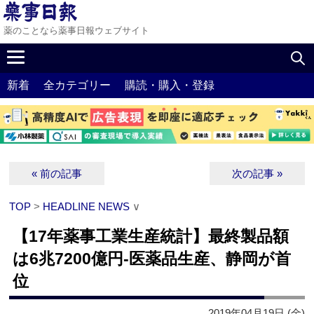
薬のことなら薬事日報ウェブサイト
新着
全カテゴリー
購読・購入・登録
« 前の記事
次の記事 »
TOP
>
HEADLINE NEWS
∨
【17年薬事工業生産統計】最終製品額
は6兆7200億円‐医薬品生産、静岡が首
位
2019年04月19日 (金)