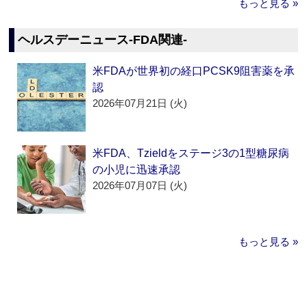
もっと見る »
ヘルスデーニュース‐FDA関連‐
米FDAが世界初の経口PCSK9阻害薬を承
認
2026年07月21日 (火)
米FDA、Tzieldをステージ3の1型糖尿病
の小児に迅速承認
2026年07月07日 (火)
もっと見る »