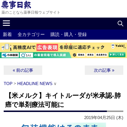
薬のことなら薬事日報ウェブサイト
新着
全カテゴリー
購読・購入・登録
« 前の記事
次の記事 »
TOP
>
HEADLINE NEWS
∨
【米メルク】キイトルーダが米承認‐肺
癌で単剤療法可能に
2019年04月25日 (木)