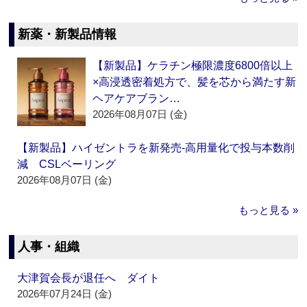
新薬・新製品情報
【新製品】ケラチン極限濃度6800倍以上
×高浸透密着処方で、髪を芯から満たす新
ヘアケアブラン…
2026年08月07日 (金)
【新製品】ハイゼントラを新発売‐高用量化で投与本数削
減 CSLベーリング
2026年08月07日 (金)
もっと見る »
人事・組織
大津賀会長が退任へ ダイト
2026年07月24日 (金)