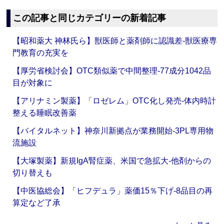
この記事と同じカテゴリーの新着記事
【昭和薬大 神林氏ら】獣医師と薬剤師に認識差‐獣医療専
門教育の充実を
【厚労省検討会】OTC類似薬で中間整理‐77成分1042品
目が対象に
【アリナミン製薬】「ロゼレム」OTC化し発売‐体内時計
整える睡眠改善薬
【バイタルネット】神奈川新拠点が業務開始‐3PL専用物
流施設
【大塚製薬】新規IgA腎症薬、米国で急拡大‐他剤からの
切り替えも
【中医協総会】「ヒフデュラ」薬価15％下げ‐8品目の再
算定など了承