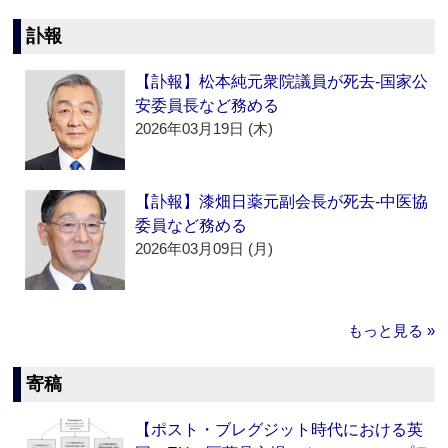
訃報
【訃報】松本純元衆院議員が死去‐国家公
安委員長など務める
2026年03月19日 (木)
【訃報】漆畑日薬元副会長が死去‐中医協
委員など務める
2026年03月09日 (月)
もっと見る »
寄稿
【ポスト・ブレグジット時代における英