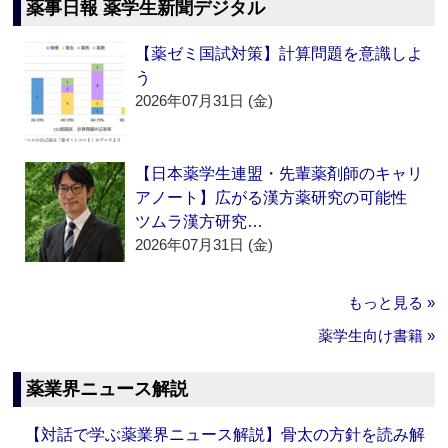
薬事日報 薬学生新聞デジタル
【薬ゼミ国試対策】計算問題を意識しよ
う
2026年07月31日 (金)
【日本薬学生連盟・先輩薬剤師のキャリ
アノート】広がる漢方薬研究の可能性
ツムラ漢方研究…
2026年07月31日 (金)
もっと見る »
薬学生向け書籍 »
薬業界ニュース解説
【対話で学ぶ薬業界ニュース解説】骨太の方針を読み解