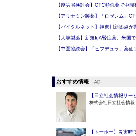
【厚労省検討会】OTC類似薬で中間整
【アリナミン製薬】「ロゼレム」OT
【バイタルネット】神奈川新拠点が業
【大塚製薬】新規IgA腎症薬、米国
【中医協総会】「ヒフデュラ」薬価1
おすすめ情報
‐AD‐
【日立社会情報サー
株式会社日立社会情報
【トーホー】災害時