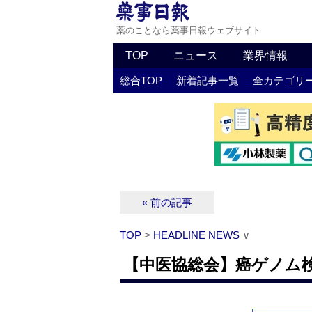
薬のことなら薬事日報ウェブサイト
TOP
ニュース
業界情報
総合TOP
新着記事一覧
全カテゴリ
« 前の記事
TOP
>
HEADLINE NEWS
∨
【中医協総会】癌ゲノム検