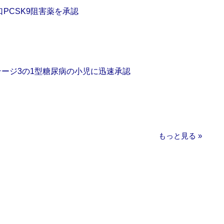
口PCSK9阻害薬を承認
をステージ3の1型糖尿病の小児に迅速承認
もっと見る »