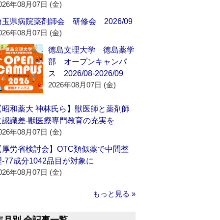
026年08月07日 (金)
埼玉県病院薬剤師会 研修会 2026/09
026年08月07日 (金)
徳島文理大学 徳島薬学
部 オープンキャンパ
ス 2026/08-2026/09
2026年08月07日 (金)
【昭和薬大 神林氏ら】獣医師と薬剤師
に認識差‐獣医療専門教育の充実を
026年08月07日 (金)
【厚労省検討会】OTC類似薬で中間整
理‐77成分1042品目が対象に
026年08月07日 (金)
もっと見る »