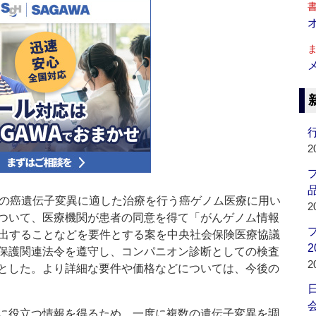
行
2
品
の癌遺伝子変異に適した治療を行う癌ゲノム医療に用い
2
ついて、医療機関が患者の同意を得て「がんゲノム情報
提出することなどを要件とする案を中央社会保険医療協議
2
保護関連法令を遵守し、コンパニオン診断としての検査
2
とした。より詳細な要件や価格などについては、今後の
会
に役立つ情報を得るため、一度に複数の遺伝子変異を調