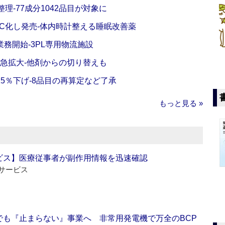
理‐77成分1042品目が対象に
C化し発売‐体内時計整える睡眠改善薬
務開始‐3PL専用物流施設
で急拡大‐他剤からの切り替えも
5％下げ‐8品目の再算定など了承
もっと見る »
ビス】医療従事者が副作用情報を迅速確認
サービス
でも『止まらない』事業へ 非常用発電機で万全のBCP