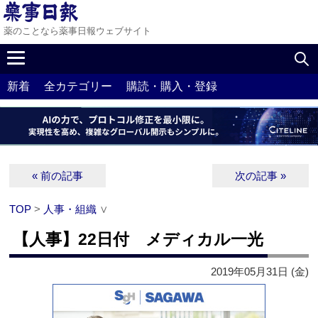
薬のことなら薬事日報ウェブサイト
新着
全カテゴリー
購読・購入・登録
« 前の記事
次の記事 »
TOP
>
人事・組織
∨
【人事】22日付 メディカル一光
2019年05月31日 (金)