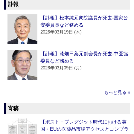
訃報
【訃報】松本純元衆院議員が死去‐国家公
安委員長など務める
2026年03月19日 (木)
【訃報】漆畑日薬元副会長が死去‐中医協
委員など務める
2026年03月09日 (月)
もっと見る »
寄稿
【ポスト・ブレグジット時代における英
国・EUの医薬品市場アクセスとコンプラ