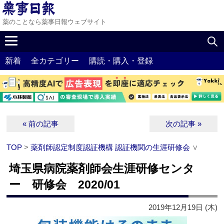
薬のことなら薬事日報ウェブサイト
新着
全カテゴリー
購読・購入・登録
« 前の記事
次の記事 »
TOP
>
薬剤師認定制度認証機構 認証機関の生涯研修会
∨
埼玉県病院薬剤師会生涯研修センタ
ー 研修会 2020/01
2019年12月19日 (木)