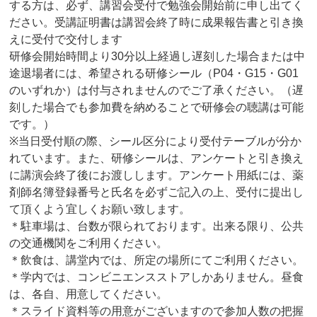
する方は、必ず、講習会受付で勉強会開始前に申し出てく
ださい。受講証明書は講習会終了時に成果報告書と引き換
えに受付で交付します
研修会開始時間より30分以上経過し遅刻した場合または中
途退場者には、希望される研修シール（P04・G15・G01
のいずれか）は付与されませんのでご了承ください。（遅
刻した場合でも参加費を納めることで研修会の聴講は可能
です。）
※当日受付順の際、シール区分により受付テーブルが分か
れています。また、研修シールは、アンケートと引き換え
に講演会終了後にお渡しします。アンケート用紙には、薬
剤師名簿登録番号と氏名を必ずご記入の上、受付に提出し
て頂くよう宜しくお願い致します。
＊駐車場は、台数が限られております。出来る限り、公共
の交通機関をご利用ください。
＊飲食は、講堂内では、所定の場所にてご利用ください。
＊学内では、コンビニエンスストアしかありません。昼食
は、各自、用意してください。
＊スライド資料等の用意がございますので参加人数の把握