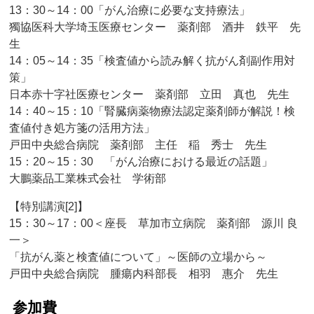
13：30～14：00「がん治療に必要な支持療法」
獨協医科大学埼玉医療センター 薬剤部 酒井 鉄平 先
生
14：05～14：35「検査値から読み解く抗がん剤副作用対
策」
日本赤十字社医療センター 薬剤部 立田 真也 先生
14：40～15：10「腎臓病薬物療法認定薬剤師が解説！検
査値付き処方箋の活用方法」
戸田中央総合病院 薬剤部 主任 稲 秀士 先生
15：20～15：30 「がん治療における最近の話題」
大鵬薬品工業株式会社 学術部
【特別講演[2]】
15：30～17：00＜座長 草加市立病院 薬剤部 源川 良
一＞
「抗がん薬と検査値について」～医師の立場から～
戸田中央総合病院 腫瘍内科部長 相羽 惠介 先生
参加費