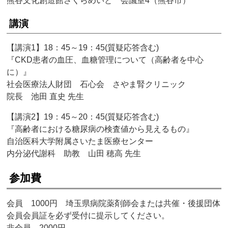
熊谷文化創造館さくらめいと 会議室4（熊谷市）
講演
【講演1】18：45～19：45(質疑応答含む)
『CKD患者の血圧、血糖管理について（高齢者を中心
に）』
社会医療法人財団 石心会 さやま腎クリニック
院長 池田 直史 先生
【講演2】19：45～20：45(質疑応答含む)
『高齢者における糖尿病の検査値から見えるもの』
自治医科大学附属さいたま医療センター
内分泌代謝科 助教 山田 穂高 先生
参加費
会員 1000円 埼玉県病院薬剤師会または共催・後援団体
会員会員証を必ず受付に提示してください。
非会員 2000円