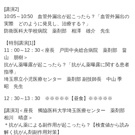
[講演2]
10:05～10:50 血管外漏出が起こったら？「血管外漏出の
実際 どのように発見し、治療する？」
防衛医科大学校病院 薬剤部 相澤 雄介 先生
【特別講演[1]】
11：00～12：30＜座長 戸田中央総合病院 薬剤部 畠
山 朋樹＞
抗がん薬曝露が起こったら？「抗がん薬曝露に関する患者
指導」
埼玉県立小児医療センター 薬剤部 副技師長 中山 季
昭 先生
12：30～13：30 ※※※※※【昼食】※※※※※
[講演3]＜座長 獨協医科大学埼玉医療センター 薬剤部
相川 晴彦＞
＊抗がん薬による副作用が起こったら？【検査値から読み
解く抗がん剤副作用対策】