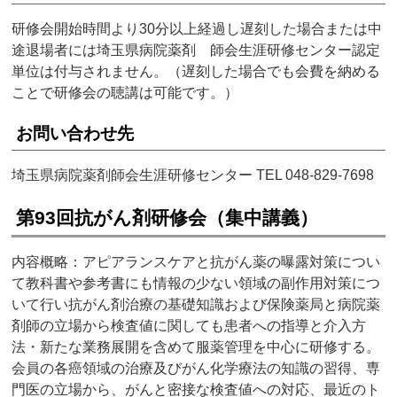
研修会開始時間より30分以上経過し遅刻した場合または中
途退場者には埼玉県病院薬剤 師会生涯研修センター認定
単位は付与されません。（遅刻した場合でも会費を納める
ことで研修会の聴講は可能です。）
お問い合わせ先
埼玉県病院薬剤師会生涯研修センター TEL 048-829-7698
第93回抗がん剤研修会（集中講義）
内容概略：アピアランスケアと抗がん薬の曝露対策につい
て教科書や参考書にも情報の少ない領域の副作用対策につ
いて行い抗がん剤治療の基礎知識および保険薬局と病院薬
剤師の立場から検査値に関しても患者への指導と介入方
法・新たな業務展開を含めて服薬管理を中心に研修する。
会員の各癌領域の治療及びがん化学療法の知識の習得、専
門医の立場から、がんと密接な検査値への対応、最近のト