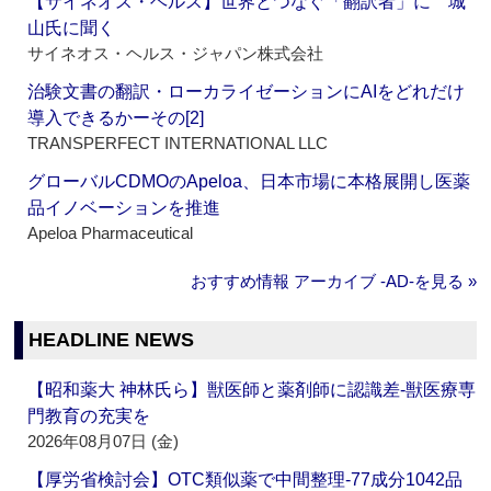
【サイネオス・ヘルス】世界とつなぐ「翻訳者」に 城
山氏に聞く
サイネオス・ヘルス・ジャパン株式会社
治験文書の翻訳・ローカライゼーションにAIをどれだけ
導入できるかーその[2]
TRANSPERFECT INTERNATIONAL LLC
グローバルCDMOのApeloa、日本市場に本格展開し医薬
品イノベーションを推進
Apeloa Pharmaceutical
おすすめ情報 アーカイブ ‐AD‐を見る »
HEADLINE NEWS
【昭和薬大 神林氏ら】獣医師と薬剤師に認識差‐獣医療専
門教育の充実を
2026年08月07日 (金)
【厚労省検討会】OTC類似薬で中間整理‐77成分1042品