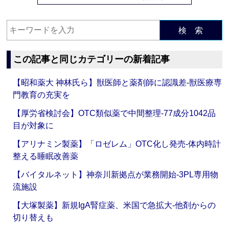
検 索
この記事と同じカテゴリーの新着記事
【昭和薬大 神林氏ら】獣医師と薬剤師に認識差‐獣医療専
門教育の充実を
【厚労省検討会】OTC類似薬で中間整理‐77成分1042品
目が対象に
【アリナミン製薬】「ロゼレム」OTC化し発売‐体内時計
整える睡眠改善薬
【バイタルネット】神奈川新拠点が業務開始‐3PL専用物
流施設
【大塚製薬】新規IgA腎症薬、米国で急拡大‐他剤からの
切り替えも