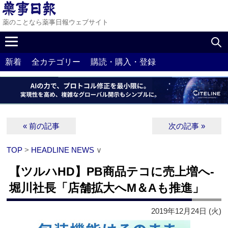
薬のことなら薬事日報ウェブサイト
新着
全カテゴリー
購読・購入・登録
« 前の記事
次の記事 »
TOP
>
HEADLINE NEWS
∨
【ツルハHD】PB商品テコに売上増へ‐
堀川社長「店舗拡大へM＆Aも推進」
2019年12月24日 (火)