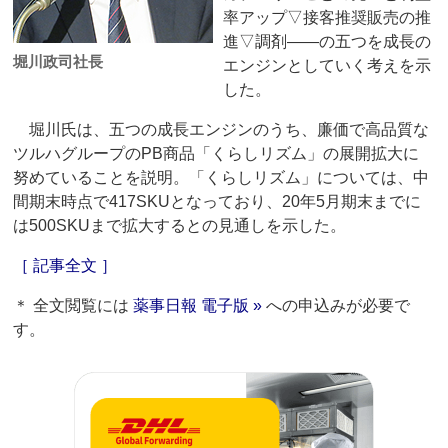
率アップ▽接客推奨販売の推
進▽調剤――の五つを成長の
堀川政司社長
エンジンとしていく考えを示
した。
堀川氏は、五つの成長エンジンのうち、廉価で高品質な
ツルハグループのPB商品「くらしリズム」の展開拡大に
努めていることを説明。「くらしリズム」については、中
間期末時点で417SKUとなっており、20年5月期末までに
は500SKUまで拡大するとの見通しを示した。
［ 記事全文 ］
＊ 全文閲覧には
薬事日報 電子版 »
への申込みが必要で
す。