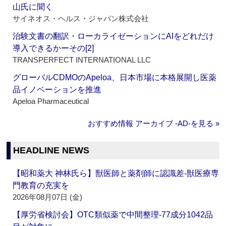
山氏に聞く
サイネオス・ヘルス・ジャパン株式会社
治験文書の翻訳・ローカライゼーションにAIをどれだけ
導入できるかーその[2]
TRANSPERFECT INTERNATIONAL LLC
グローバルCDMOのApeloa、日本市場に本格展開し医薬
品イノベーションを推進
Apeloa Pharmaceutical
おすすめ情報 アーカイブ ‐AD‐を見る »
HEADLINE NEWS
【昭和薬大 神林氏ら】獣医師と薬剤師に認識差‐獣医療専
門教育の充実を
2026年08月07日 (金)
【厚労省検討会】OTC類似薬で中間整理‐77成分1042品