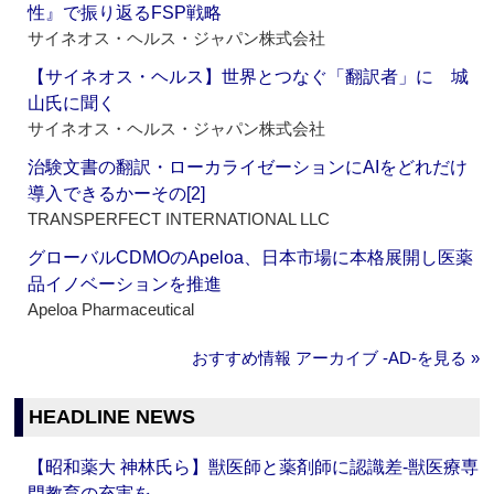
性』で振り返るFSP戦略
サイネオス・ヘルス・ジャパン株式会社
【サイネオス・ヘルス】世界とつなぐ「翻訳者」に 城
山氏に聞く
サイネオス・ヘルス・ジャパン株式会社
治験文書の翻訳・ローカライゼーションにAIをどれだけ
導入できるかーその[2]
TRANSPERFECT INTERNATIONAL LLC
グローバルCDMOのApeloa、日本市場に本格展開し医薬
品イノベーションを推進
Apeloa Pharmaceutical
おすすめ情報 アーカイブ ‐AD‐を見る »
HEADLINE NEWS
【昭和薬大 神林氏ら】獣医師と薬剤師に認識差‐獣医療専
門教育の充実を