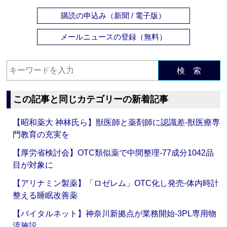
購読の申込み（新聞 / 電子版）
メールニュースの登録（無料）
検 索
この記事と同じカテゴリーの新着記事
【昭和薬大 神林氏ら】獣医師と薬剤師に認識差‐獣医療専
門教育の充実を
【厚労省検討会】OTC類似薬で中間整理‐77成分1042品
目が対象に
【アリナミン製薬】「ロゼレム」OTC化し発売‐体内時計
整える睡眠改善薬
【バイタルネット】神奈川新拠点が業務開始‐3PL専用物
流施設