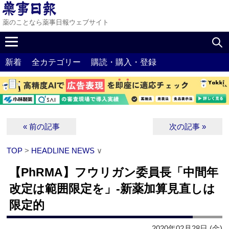
薬のことなら薬事日報ウェブサイト
新着
全カテゴリー
購読・購入・登録
« 前の記事
次の記事 »
TOP
>
HEADLINE NEWS
∨
【PhRMA】フウリガン委員長「中間年
改定は範囲限定を」‐新薬加算見直しは
限定的
2020年02月28日 (金)