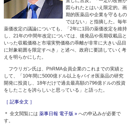
直しに言及。「一定の改善が
図られたとはいえ限定的。画
期的医薬品や企業を守るもの
ではない」と指摘した。毎年
薬価改定の議論についても、「2年に1回の薬価改定を維持
し、21年の中間年改定については、後発品や長期収載品と
いった収載価格と市場実勢価格の乖離が非常に大きい品目
に対象範囲を限定すべき」と述べ、政府に要請していく考
えを明らかにした。
フウリガン氏は、PhRMA会員企業のこれまでの実績と
して、「10年間に5000億ドル以上をバイオ医薬品の研究
開発に投資し、18年だけで過去最高額の796億ドルの投資
をしたことを誇らしいと思っている」と語った。
［ 記事全文 ］
＊ 全文閲覧には
薬事日報 電子版 »
への申込みが必要で
す。