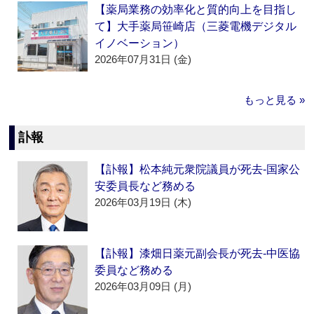
【薬局業務の効率化と質的向上を目指し
て】大手薬局笹崎店（三菱電機デジタル
イノベーション）
2026年07月31日 (金)
もっと見る »
訃報
【訃報】松本純元衆院議員が死去‐国家公
安委員長など務める
2026年03月19日 (木)
【訃報】漆畑日薬元副会長が死去‐中医協
委員など務める
2026年03月09日 (月)