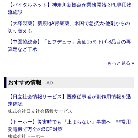
【バイタルネット】神奈川新拠点が業務開始‐3PL専用物
流施設
【大塚製薬】新規IgA腎症薬、米国で急拡大‐他剤からの
切り替えも
【中医協総会】「ヒフデュラ」薬価15％下げ‐8品目の再
算定など了承
もっと見る »
おすすめ情報
‐AD‐
【日立社会情報サービス】医療従事者が副作用情報を迅
速確認
株式会社日立社会情報サービス
【トーホー】災害時でも『止まらない』事業へ 非常用
発電機で万全のBCP対策
株式会社トーホー