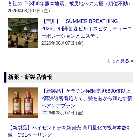
各社の「令和8年熊本地震」被災地への支援（順位不動）
2026年08月07日 (金)
【西川】「SUMMER BREATHING
2026」を開催‐森ビルホスピタリティーコ
ーポレーションとエステ…
2026年08月07日 (金)
もっと見る »
新薬・新製品情報
【新製品】ケラチン極限濃度6800倍以上
×高浸透密着処方で、髪を芯から満たす新
ヘアケアブラン…
2026年08月07日 (金)
【新製品】ハイゼントラを新発売‐高用量化で投与本数削
減 CSLベーリング