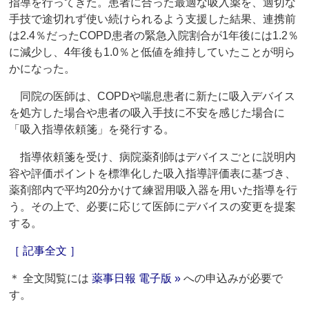
指導を行ってきた。患者に合った最適な吸入薬を、適切な
手技で途切れず使い続けられるよう支援した結果、連携前
は2.4％だったCOPD患者の緊急入院割合が1年後には1.2％
に減少し、4年後も1.0％と低値を維持していたことが明ら
かになった。
同院の医師は、COPDや喘息患者に新たに吸入デバイス
を処方した場合や患者の吸入手技に不安を感じた場合に
「吸入指導依頼箋」を発行する。
指導依頼箋を受け、病院薬剤師はデバイスごとに説明内
容や評価ポイントを標準化した吸入指導評価表に基づき、
薬剤部内で平均20分かけて練習用吸入器を用いた指導を行
う。その上で、必要に応じて医師にデバイスの変更を提案
する。
［ 記事全文 ］
＊ 全文閲覧には
薬事日報 電子版 »
への申込みが必要で
す。