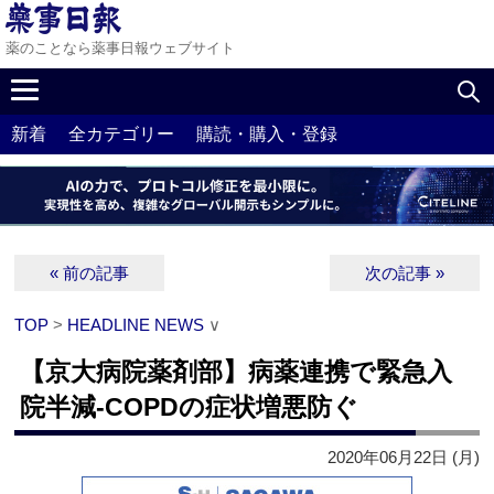
薬のことなら薬事日報ウェブサイト
新着
全カテゴリー
購読・購入・登録
« 前の記事
次の記事 »
TOP
>
HEADLINE NEWS
∨
【京大病院薬剤部】病薬連携で緊急入
院半減‐COPDの症状増悪防ぐ
2020年06月22日 (月)