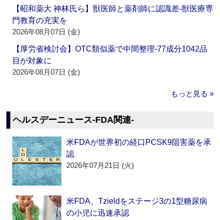
【昭和薬大 神林氏ら】獣医師と薬剤師に認識差‐獣医療専
門教育の充実を
2026年08月07日 (金)
【厚労省検討会】OTC類似薬で中間整理‐77成分1042品
目が対象に
2026年08月07日 (金)
もっと見る »
ヘルスデーニュース‐FDA関連‐
米FDAが世界初の経口PCSK9阻害薬を承
認
2026年07月21日 (火)
米FDA、Tzieldをステージ3の1型糖尿病
の小児に迅速承認