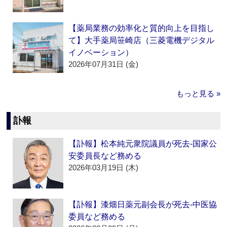
【薬局業務の効率化と質的向上を目指し
て】大手薬局笹崎店（三菱電機デジタル
イノベーション）
2026年07月31日 (金)
もっと見る »
訃報
【訃報】松本純元衆院議員が死去‐国家公
安委員長など務める
2026年03月19日 (木)
【訃報】漆畑日薬元副会長が死去‐中医協
委員など務める