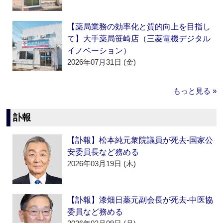
【薬局業務の効率化と質的向上を目指し
て】大手薬局笹崎店（三菱電機デジタル
イノベーション）
2026年07月31日 (金)
もっと見る »
訃報
【訃報】松本純元衆院議員が死去‐国家公
安委員長など務める
2026年03月19日 (木)
【訃報】漆畑日薬元副会長が死去‐中医協
委員など務める