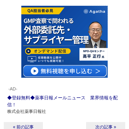
‐AD‐
◆登録無料◆薬事日報メールニュース 業界情報を配
信！
株式会社薬事日報社
« 前の記事
次の記事 »