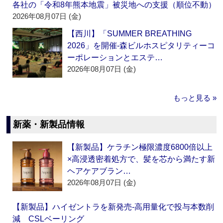
各社の「令和8年熊本地震」被災地への支援（順位不動）
2026年08月07日 (金)
【西川】「SUMMER BREATHING
2026」を開催‐森ビルホスピタリティーコ
ーポレーションとエステ…
2026年08月07日 (金)
もっと見る »
新薬・新製品情報
【新製品】ケラチン極限濃度6800倍以上
×高浸透密着処方で、髪を芯から満たす新
ヘアケアブラン…
2026年08月07日 (金)
【新製品】ハイゼントラを新発売‐高用量化で投与本数削
減 CSLベーリング