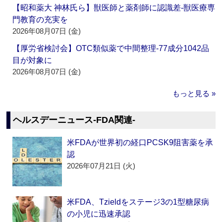
【昭和薬大 神林氏ら】獣医師と薬剤師に認識差‐獣医療専
門教育の充実を
2026年08月07日 (金)
【厚労省検討会】OTC類似薬で中間整理‐77成分1042品
目が対象に
2026年08月07日 (金)
もっと見る »
ヘルスデーニュース‐FDA関連‐
米FDAが世界初の経口PCSK9阻害薬を承
認
2026年07月21日 (火)
米FDA、Tzieldをステージ3の1型糖尿病
の小児に迅速承認