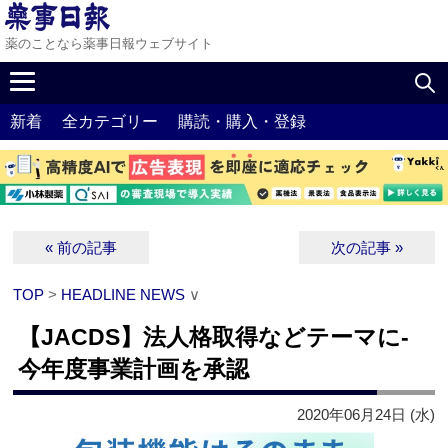
薬のことなら薬事日報ウェブサイト
新着
全カテゴリー
購読・購入・登録
« 前の記事
次の記事 »
TOP
>
HEADLINE NEWS
∨
【JACDS】法人格取得などテーマに‐
今年度事業計画を承認
2020年06月24日 (水)