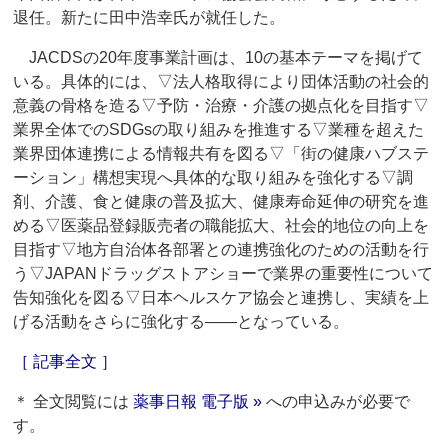
退任。新たに田中浩幸氏が就任した。
JACDSの20年度事業計画は、10の基本テーマを掲げて
いる。具体的には、▽法人格取得により団体活動の社会的
意義の骨格を造る▽予防・治療・介護の拠点化を目指す▽
業界全体でのSDGsの取り組みを推進する▽業種を超えた
業界団体連携による情報共有を図る▽「街の健康ハブステ
ーション」構想実現へ具体的な取り組みを強化する▽調
剤、介護、食と健康の普及拡大、健康寿命延伸の研究を進
める▽医薬品登録販売者の職能拡大、社会的地位の向上を
目指す▽地方自治体各部署との連携強化のための活動を行
う▽JAPANドラッグストアショーで業界の重要性について
告知強化を図る▽日本ヘルスケア協会と連携し、実績を上
げる活動をさらに強化する――となっている。
［ 記事全文 ］
＊ 全文閲覧には
薬事日報 電子版 »
への申込みが必要で
す。