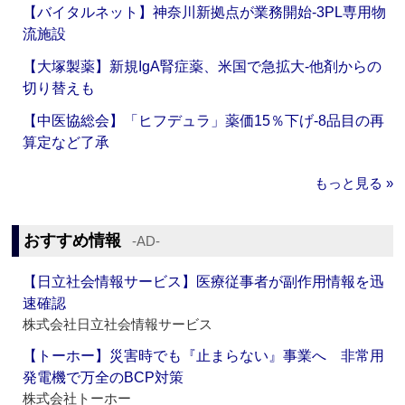
【バイタルネット】神奈川新拠点が業務開始‐3PL専用物
流施設
【大塚製薬】新規IgA腎症薬、米国で急拡大‐他剤からの
切り替えも
【中医協総会】「ヒフデュラ」薬価15％下げ‐8品目の再
算定など了承
もっと見る »
おすすめ情報
‐AD‐
【日立社会情報サービス】医療従事者が副作用情報を迅
速確認
株式会社日立社会情報サービス
【トーホー】災害時でも『止まらない』事業へ 非常用
発電機で万全のBCP対策
株式会社トーホー