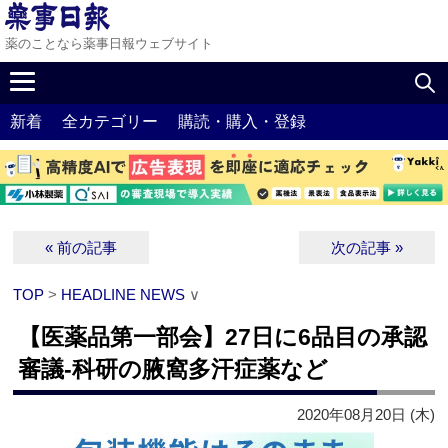
薬のことなら薬事日報ウェブサイト
新着
全カテゴリー
購読・購入・登録
« 前の記事
次の記事 »
TOP
>
HEADLINE NEWS
∨
【医薬品第一部会】27日に6品目の承認
審議‐科研の腋窩多汗症薬など
2020年08月20日 (木)