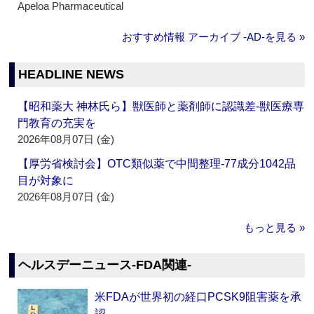
Apeloa Pharmaceutical
おすすめ情報 アーカイブ ‐AD‐を見る »
HEADLINE NEWS
【昭和薬大 神林氏ら】獣医師と薬剤師に認識差‐獣医療専
門教育の充実を
2026年08月07日 (金)
【厚労省検討会】OTC類似薬で中間整理‐77成分1042品
目が対象に
2026年08月07日 (金)
もっと見る »
ヘルスデーニュース‐FDA関連‐
米FDAが世界初の経口PCSK9阻害薬を承
認