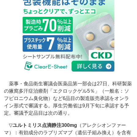
薬事・食品衛生審議会医薬品第一部会は27日、科研製薬
の腋窩多汗症治療剤「エクロックゲル5％」（一般名：ソ
フピロニウム臭化物）など6品目の製造販売承認をオンラ
イン形式で審議する。厚生労働省は9月下旬に承認する予
定。審議予定品目は次の通り。
▽
ユルトミリス点滴静注300mg
（アレクシオンファー
マ）：有効成分のラブリズマブ（遺伝子組み換え）を含有