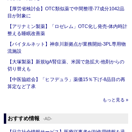
【厚労省検討会】OTC類似薬で中間整理‐77成分1042品
目が対象に
【アリナミン製薬】「ロゼレム」OTC化し発売‐体内時計
整える睡眠改善薬
【バイタルネット】神奈川新拠点が業務開始‐3PL専用物
流施設
【大塚製薬】新規IgA腎症薬、米国で急拡大‐他剤からの
切り替えも
【中医協総会】「ヒフデュラ」薬価15％下げ‐8品目の再
算定など了承
もっと見る »
おすすめ情報
‐AD‐
【日立社会情報サービス】医療従事者が副作用情報を迅