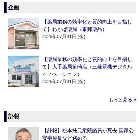
企画
【薬局業務の効率化と質的向上を目指し
て】わかば薬局（東邦薬品）
2026年07月31日 (金)
【薬局業務の効率化と質的向上を目指し
て】大手薬局笹崎店（三菱電機デジタル
イノベーション）
2026年07月31日 (金)
もっと見る »
訃報
【訃報】松本純元衆院議員が死去‐国家公
安委員長など務める