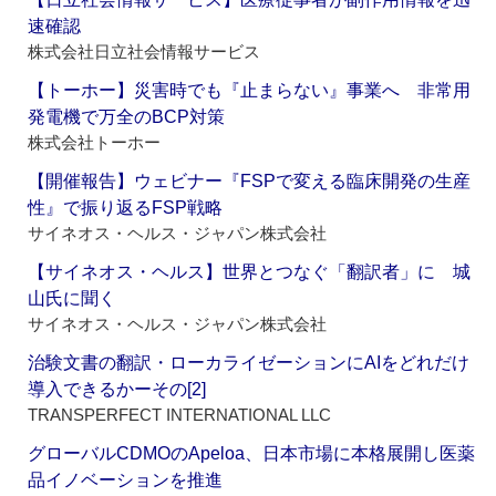
速確認
株式会社日立社会情報サービス
【トーホー】災害時でも『止まらない』事業へ 非常用
発電機で万全のBCP対策
株式会社トーホー
【開催報告】ウェビナー『FSPで変える臨床開発の生産
性』で振り返るFSP戦略
サイネオス・ヘルス・ジャパン株式会社
【サイネオス・ヘルス】世界とつなぐ「翻訳者」に 城
山氏に聞く
サイネオス・ヘルス・ジャパン株式会社
治験文書の翻訳・ローカライゼーションにAIをどれだけ
導入できるかーその[2]
TRANSPERFECT INTERNATIONAL LLC
グローバルCDMOのApeloa、日本市場に本格展開し医薬
品イノベーションを推進