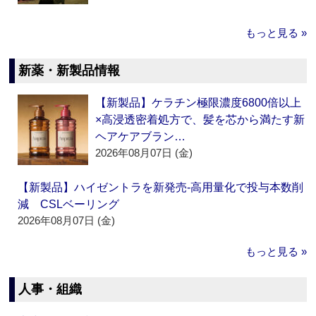
もっと見る »
新薬・新製品情報
【新製品】ケラチン極限濃度6800倍以上
×高浸透密着処方で、髪を芯から満たす新
ヘアケアブラン…
2026年08月07日 (金)
【新製品】ハイゼントラを新発売‐高用量化で投与本数削
減 CSLベーリング
2026年08月07日 (金)
もっと見る »
人事・組織