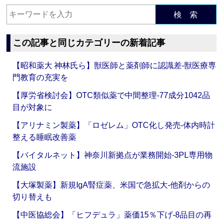
検 索
この記事と同じカテゴリーの新着記事
【昭和薬大 神林氏ら】獣医師と薬剤師に認識差‐獣医療専
門教育の充実を
【厚労省検討会】OTC類似薬で中間整理‐77成分1042品
目が対象に
【アリナミン製薬】「ロゼレム」OTC化し発売‐体内時計
整える睡眠改善薬
【バイタルネット】神奈川新拠点が業務開始‐3PL専用物
流施設
【大塚製薬】新規IgA腎症薬、米国で急拡大‐他剤からの
切り替えも
【中医協総会】「ヒフデュラ」薬価15％下げ‐8品目の再