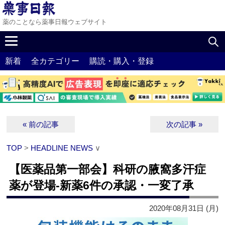
薬のことなら薬事日報ウェブサイト
新着
全カテゴリー
購読・購入・登録
« 前の記事
次の記事 »
TOP
>
HEADLINE NEWS
∨
【医薬品第一部会】科研の腋窩多汗症
薬が登場‐新薬6件の承認・一変了承
2020年08月31日 (月)