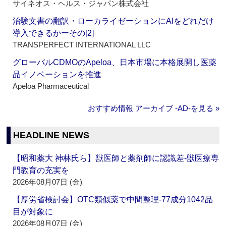
サイネオス・ヘルス・ジャパン株式会社
治験文書の翻訳・ローカライゼーションにAIをどれだけ
導入できるかーその[2]
TRANSPERFECT INTERNATIONAL LLC
グローバルCDMOのApeloa、日本市場に本格展開し医薬
品イノベーションを推進
Apeloa Pharmaceutical
おすすめ情報 アーカイブ ‐AD‐を見る »
HEADLINE NEWS
【昭和薬大 神林氏ら】獣医師と薬剤師に認識差‐獣医療専
門教育の充実を
2026年08月07日 (金)
【厚労省検討会】OTC類似薬で中間整理‐77成分1042品
目が対象に
2026年08月07日 (金)