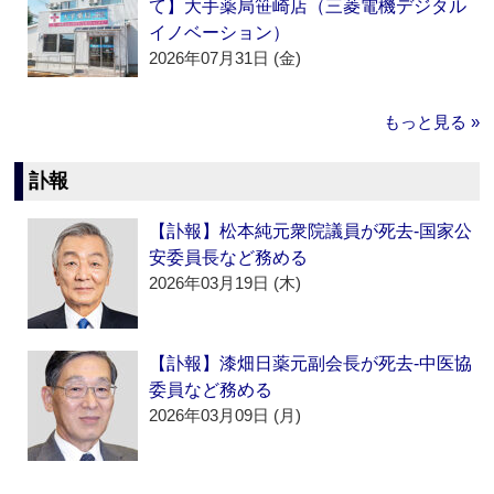
て】大手薬局笹崎店（三菱電機デジタル
イノベーション）
2026年07月31日 (金)
もっと見る »
訃報
【訃報】松本純元衆院議員が死去‐国家公
安委員長など務める
2026年03月19日 (木)
【訃報】漆畑日薬元副会長が死去‐中医協
委員など務める
2026年03月09日 (月)