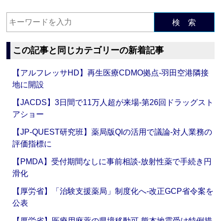
検 索
この記事と同じカテゴリーの新着記事
【アルフレッサHD】再生医療CDMO拠点‐羽田空港隣接
地に開設
【JACDS】3日間で11万人超が来場‐第26回ドラッグスト
アショー
【JP-QUEST研究班】薬局版QIの活用で議論‐対人業務の
評価指標に
【PMDA】受付期間なしに事前相談‐放射性薬で手続き円
滑化
【厚労省】「治験支援薬局」制度化へ‐改正GCP省令案を
公表
【厚労省】医療用麻薬の県境移動可‐熊本地震受け特例措