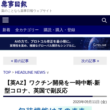
薬のことなら薬事日報ウェブサイト
新着
全カテゴリー
購読・購入・登録
« 前の記事
次の記事 »
TOP
>
HEADLINE NEWS
∨
【英AZ】ワクチン開発を一時中断‐新
型コロナ、英国で副反応
2020年09月11日 (金)