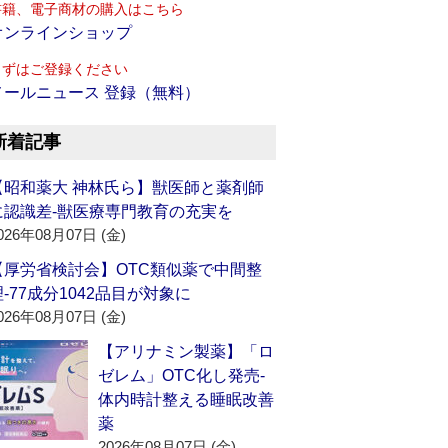
書籍、電子商材の購入はこちら
オンラインショップ
まずはご登録ください
メールニュース 登録（無料）
新着記事
【昭和薬大 神林氏ら】獣医師と薬剤師
に認識差‐獣医療専門教育の充実を
026年08月07日 (金)
【厚労省検討会】OTC類似薬で中間整
理‐77成分1042品目が対象に
026年08月07日 (金)
【アリナミン製薬】「ロ
ゼレム」OTC化し発売‐
体内時計整える睡眠改善
薬
2026年08月07日 (金)