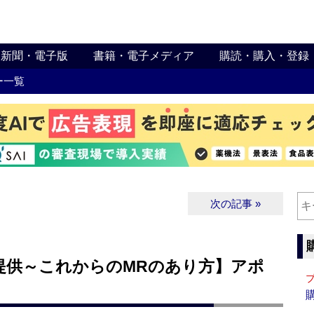
新聞・電子版
書籍・電子メディア
購読・購入・登録
ー一覧
次の記事 »
提供～これからのMRのあり方】アポ