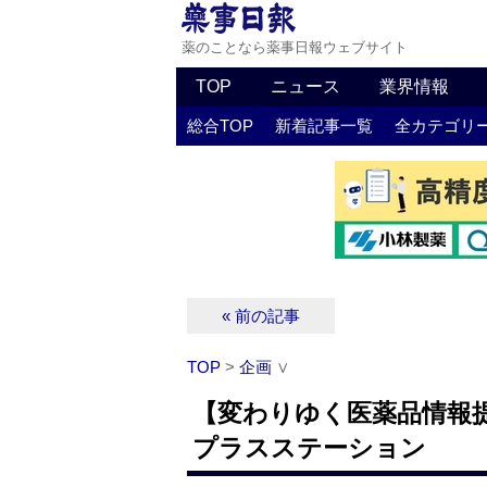
薬のことなら薬事日報ウェブサイト
TOP
ニュース
業界情報
総合TOP
新着記事一覧
全カテゴリ
« 前の記事
TOP
>
企画
∨
【変わりゆく医薬品情報
プラスステーション