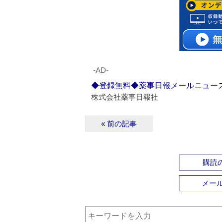
‐AD‐
◆登録無料◆薬事日報メールニュー
株式会社薬事日報社
« 前の記事
購読の
メー