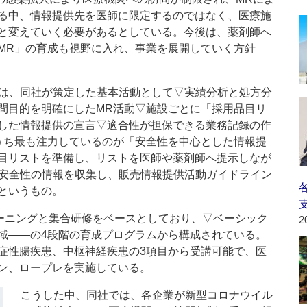
る中、情報提供先を医師に限定するのではなく、医療施
と変えていく必要があるとしている。今後は、薬剤師へ
MR」の育成も視野に入れ、事業を展開していく方針
は、同社が策定した基本活動として▽実績分析と処方分
問目的を明確にしたMR活動▽施設ごとに「採用品目リ
した情報提供の宣言▽適合性が担保できる業務記録の作
うち最も注力しているのが「安全性を中心とした情報提
目リストを準備し、リストを医師や薬剤師へ提示しなが
や安全性の情報を収集し、販売情報提供活動ガイドライン
というもの。
-ラーニングと集合研修をベースとしており、▽ベーシック
2
域――の4段階の育成プログラムから構成されている。
症性腸疾患、中枢神経疾患の3項目から受講可能で、医
ン、ロープレを実施している。
こうした中、同社では、各企業が新型コロナウイル