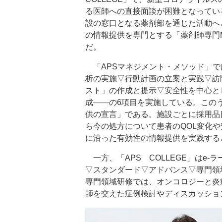
る医師への直接面談が困難となってい
設の窓口となる薬剤部を通じた活動へ
の情報提供を専門とする「薬剤師専門
だ。
「APSマネジメント・メソッド」で
析の実施▽行動計画の立案と実践▽訪
スト」の作成と提示▽安全性を中心と
成――の6項目を実施している。この
供の宣言」である。施設ごとに採用品
ら今の処方について患者のQOL変化
に沿った有効性の情報提供を実践する
一方、「APS COLLEGE」はe
▽スタンダード▽アドバンス▽専門領
専門領域研修では、オンコロジーと炎
師を交えた症例検討やディスカッショ