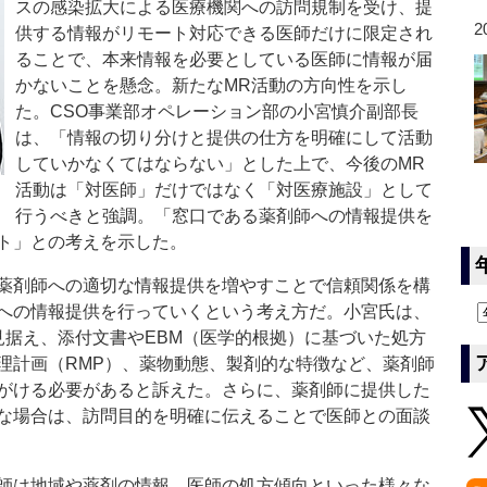
スの感染拡大による医療機関への訪問規制を受け、提
2
供する情報がリモート対応できる医師だけに限定され
ることで、本来情報を必要としている医師に情報が届
かないことを懸念。新たなMR活動の方向性を示し
た。CSO事業部オペレーション部の小宮慎介副部長
は、「情報の切り分けと提供の仕方を明確にして活動
していかなくてはならない」とした上で、今後のMR
活動は「対医師」だけではなく「対医療施設」として
行うべきと強調。「窓口である薬剤師への情報提供を
ト」との考えを示した。
薬剤師への適切な情報提供を増やすことで信頼関係を構
への情報提供を行っていくという考え方だ。小宮氏は、
見据え、添付文書やEBM（医学的根拠）に基づいた処方
理計画（RMP）、薬物動態、製剤的な特徴など、薬剤師
がける必要があると訴えた。さらに、薬剤師に提供した
な場合は、訪問目的を明確に伝えることで医師との面談
師は地域や薬剤の情報、医師の処方傾向といった様々な