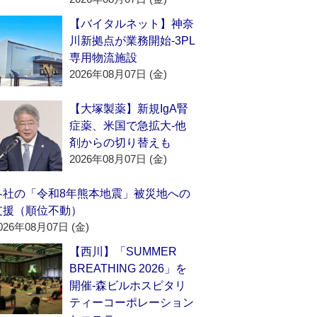
【バイタルネット】神奈
川新拠点が業務開始‐3PL
専用物流施設
2026年08月07日 (金)
【大塚製薬】新規IgA腎
症薬、米国で急拡大‐他
剤からの切り替えも
2026年08月07日 (金)
各社の「令和8年熊本地震」被災地への
支援（順位不動）
026年08月07日 (金)
【西川】「SUMMER
BREATHING 2026」を
開催‐森ビルホスピタリ
ティーコーポレーション