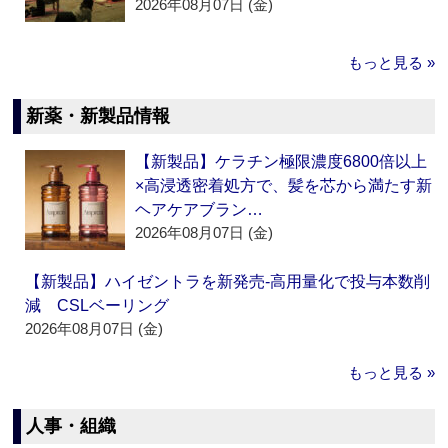
2026年08月07日 (金)
もっと見る »
新薬・新製品情報
【新製品】ケラチン極限濃度6800倍以上
×高浸透密着処方で、髪を芯から満たす新
ヘアケアブラン…
2026年08月07日 (金)
【新製品】ハイゼントラを新発売‐高用量化で投与本数削
減 CSLベーリング
2026年08月07日 (金)
もっと見る »
人事・組織