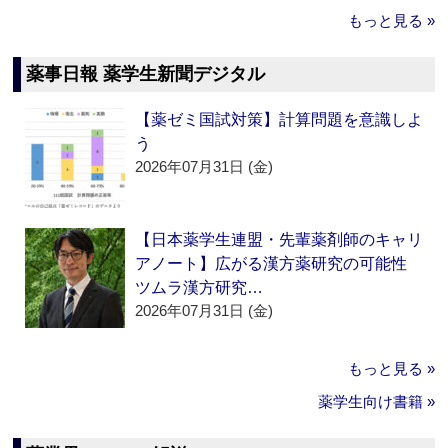
もっと見る »
薬事日報 薬学生新聞デジタル
【薬ゼミ国試対策】計算問題を意識しよ
う
2026年07月31日 (金)
【日本薬学生連盟・先輩薬剤師のキャリ
アノート】広がる漢方薬研究の可能性
ツムラ漢方研究…
2026年07月31日 (金)
もっと見る »
薬学生向け書籍 »