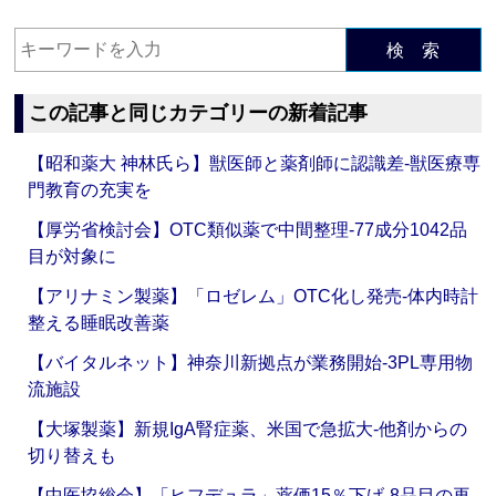
検 索
この記事と同じカテゴリーの新着記事
【昭和薬大 神林氏ら】獣医師と薬剤師に認識差‐獣医療専
門教育の充実を
【厚労省検討会】OTC類似薬で中間整理‐77成分1042品
目が対象に
【アリナミン製薬】「ロゼレム」OTC化し発売‐体内時計
整える睡眠改善薬
【バイタルネット】神奈川新拠点が業務開始‐3PL専用物
流施設
【大塚製薬】新規IgA腎症薬、米国で急拡大‐他剤からの
切り替えも
【中医協総会】「ヒフデュラ」薬価15％下げ‐8品目の再