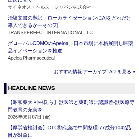
サイネオス・ヘルス・ジャパン株式会社
治験文書の翻訳・ローカライゼーションにAIをどれだけ
導入できるかーその[2]
TRANSPERFECT INTERNATIONAL LLC
グローバルCDMOのApeloa、日本市場に本格展開し医薬
品イノベーションを推進
Apeloa Pharmaceutical
おすすめ情報 アーカイブ ‐AD‐を見る »
HEADLINE NEWS
【昭和薬大 神林氏ら】獣医師と薬剤師に認識差‐獣医療専
門教育の充実を
2026年08月07日 (金)
【厚労省検討会】OTC類似薬で中間整理‐77成分1042品
目が対象に