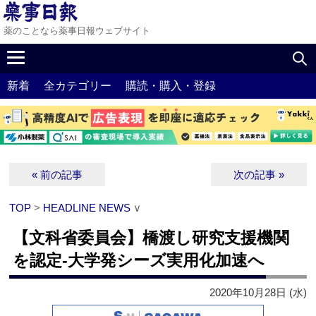
薬のことなら薬事日報ウェブサイト
新着
全カテゴリー
購読・購入・登録
« 前の記事
次の記事 »
TOP
>
HEADLINE NEWS
∨
【文科省委員会】橋渡し研究支援機関
を認定‐大学発シーズ実用化加速へ
2020年10月28日 (水)